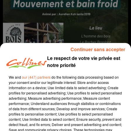
Continuer sans accepter
JOURNAL DU LUNDI 23 FEVRIER ( SOIR )
Le respect de votre vie privée est
L'info près de chez vous
notre priorité
We and
our (447) partners
do the following data processing based on
your consent and/or our legitimate interest: Store and/or access
information on a device; Use limited data to select advertising; Create
profiles for personalised advertising; Use profiles to select personalised
advertising; Measure advertising performance; Measure content
performance; Understand audiences through statistics or combinations
of data from different sources; Develop and improve services; Create
profiles to personalise content; Use profiles to select personalised
content; Use limited data to select content; Ensure security, prevent and
detect fraud, and fix errors; Deliver and present advertising and content;
Save and communicate privacy choices. These technologies may