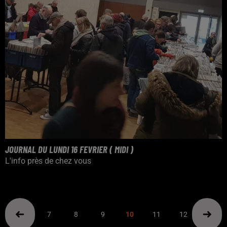
JOURNAL DU LUNDI 16 FEVRIER ( MIDI )
L'info près de chez vous
7
8
9
10
11
12
13