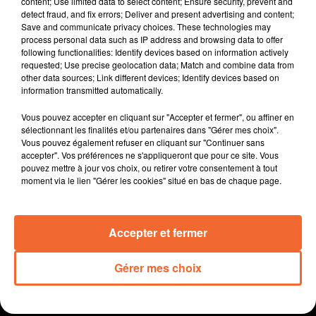
content; Use limited data to select content; Ensure security, prevent and
Le district qui s'est vu confier l'organisation de la finale
detect fraud, and fix errors; Deliver and present advertising and content;
Save and communicate privacy choices. These technologies may
de Coupe Nationale Futsal ce samedi à L'Acclameur de
process personal data such as IP address and browsing data to offer
Niort.
following functionalities: Identify devices based on information actively
Le fair-play de l'entraineur de Val de Boutonne Olivier
requested; Use precise geolocation data; Match and combine data from
other data sources; Link different devices; Identify devices based on
Dupont après la défaite de son équipe en demi-finale
information transmitted automatically.
de la coupe saboureau.
Cholet Basket défie ce soir Nanterre en Betclic Elite.
Vous pouvez accepter en cliquant sur "Accepter et fermer", ou affiner en
La 11e édition des Aînés en Chanson mercredi dernier
sélectionnant les finalités et/ou partenaires dans "Gérer mes choix".
Vous pouvez également refuser en cliquant sur "Continuer sans
à Bocapole.
accepter". Vos préférences ne s'appliqueront que pour ce site. Vous
Les artistes en fête ce samedi après-midi place Notre
pouvez mettre à jour vos choix, ou retirer votre consentement à tout
Dame à Bressuire.
moment via le lien "Gérer les cookies" situé en bas de chaque page.
L’atelier de gravure de Voulmentin s’anime ce
dimanche après-midi à l'occasion de 14e édition de la
Accepter et fermer
fête de l’Estampe.
Gérer mes choix
0:00
11 min 20 sec