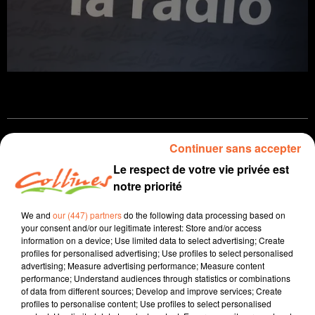
Infos
Continuer sans accepter
Le respect de votre vie privée est
16 mai 2026 - 11 min 20 sec
notre priorité
JOURNAL DU SAMEDI 16 MAI
We and
our (447) partners
do the following data processing based on
Patrice Bémanangy
your consent and/or our legitimate interest: Store and/or access
information on a device; Use limited data to select advertising; Create
L'info près de chez vous
profiles for personalised advertising; Use profiles to select personalised
advertising; Measure advertising performance; Measure content
Mickaël Hanouna, à l'origine de la disparition des
performance; Understand audiences through statistics or combinations
of data from different sources; Develop and improve services; Create
Chamois Niortais rattrappé par la justice ... logique
profiles to personalise content; Use profiles to select personalised
pour le président du district de football des deux-sèvres