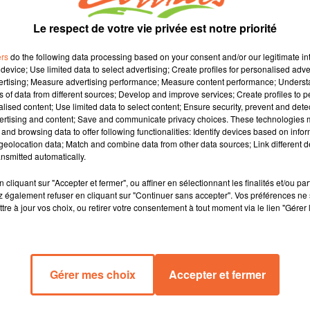
Le respect de votre vie privée est notre priorité
ers
do the following data processing based on your consent and/or our legitimate int
device; Use limited data to select advertising; Create profiles for personalised adver
vertising; Measure advertising performance; Measure content performance; Unders
ns of data from different sources; Develop and improve services; Create profiles to 
alised content; Use limited data to select content; Ensure security, prevent and detect
ertising and content; Save and communicate privacy choices. These technologies
and browsing data to offer following functionalities: Identify devices based on infor
eolocation data; Match and combine data from other data sources; Link different de
nsmitted automatically.
cliquant sur "Accepter et fermer", ou affiner en sélectionnant les finalités et/ou pa
SUIT AVEC DAVID
LES PETITS CHEVAUX AVEC JEAN
 également refuser en cliquant sur "Continuer sans accepter". Vos préférences ne 
de jeux
Vos souvenirs de jeux
tre à jour vos choix, ou retirer votre consentement à tout moment via le lien "Gérer 
Gérer mes choix
Accepter et fermer