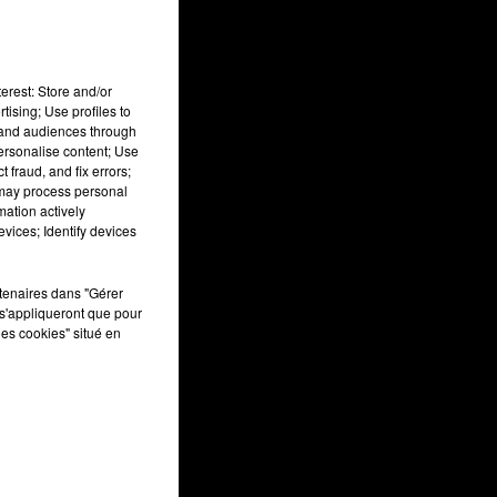
erest: Store and/or
tising; Use profiles to
tand audiences through
personalise content; Use
 fraud, and fix errors;
 may process personal
mation actively
vices; Identify devices
rtenaires dans "Gérer
s'appliqueront que pour
les cookies" situé en