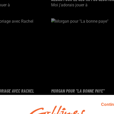
ouer à
Moi j'adorais jouer à
ORIAGE AVEC RACHEL
MORGAN POUR "LA BONNE PAYE"
de jeux
Vos souvenirs de jeux
Contin