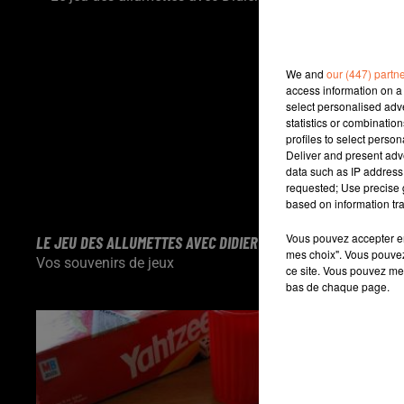
We and
our (447) partn
access information on a 
select personalised ad
statistics or combinatio
profiles to select person
Deliver and present adv
data such as IP address 
requested; Use precise g
based on information tra
Vous pouvez accepter en 
LE JEU DES ALLUMETTES AVEC DIDIER
LE TRIVIAL PUR
mes choix". Vous pouvez
Vos souvenirs de jeux
Vos souvenirs 
ce site. Vous pouvez met
bas de chaque page.