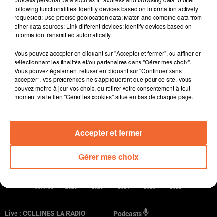
following functionalities: Identify devices based on information actively
requested; Use precise geolocation data; Match and combine data from
other data sources; Link different devices; Identify devices based on
information transmitted automatically.
Vous pouvez accepter en cliquant sur "Accepter et fermer", ou affiner en
RADIO
PODCASTS
JEUX
MUSIQUE
sélectionnant les finalités et/ou partenaires dans "Gérer mes choix".
Vous pouvez également refuser en cliquant sur "Continuer sans
accepter". Vos préférences ne s'appliqueront que pour ce site. Vous
SPORT
CINÉMA
CONTACT
pouvez mettre à jour vos choix, ou retirer votre consentement à tout
moment via le lien "Gérer les cookies" situé en bas de chaque page.
Accepter et fermer
Gestion des cookies
Mentions légales
Conditions générales
Gérer mes choix
Politique cookies
Politique de confidentialité
Plan du site
Archives
2026
2025
2024
2023
2022
Live :
COLLINES LA RADIO
Podcasts