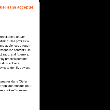
uer sans accepter
erest: Store and/or
tising; Use profiles to
tand audiences through
personalise content; Use
 fraud, and fix errors;
 may process personal
mation actively
vices; Identify devices
rtenaires dans "Gérer
s'appliqueront que pour
les cookies" situé en