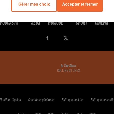
Gérer mes choix
Accepter et fermer
PODCASTS
JEUX
MUSIQUE
SPORT
CINÉMA
In The Stars
ROLLING STONES
Mentions légales
Conditions générales
Politique cookies
Politique de confid