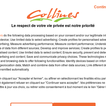
Contin
Le respect de votre vie privée est notre priorité
ers
do the following data processing based on your consent and/or our legitimate int
device; Use limited data to select advertising; Create profiles for personalised adver
vertising; Measure advertising performance; Measure content performance; Unders
ns of data from different sources; Develop and improve services; Create profiles to 
alised content; Use limited data to select content; Ensure security, prevent and detect
ertising and content; Save and communicate privacy choices. These technologies
and browsing data to offer following functionalities: Identify devices based on infor
eolocation data; Match and combine data from other data sources; Link different de
nsmitted automatically.
cliquant sur "Accepter et fermer", ou affiner en sélectionnant les finalités et/ou pa
 également refuser en cliquant sur "Continuer sans accepter". Vos préférences ne 
tre à jour vos choix, ou retirer votre consentement à tout moment via le lien "Gérer 