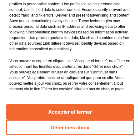
profiles to personalise content; Use profiles to select personalised
content; Use limited data to select content; Ensure security, prevent and
detect fraud, and fix errors; Deliver and present advertising and content;
Save and communicate privacy choices. These technologies may
process personal data such as IP address and browsing data to offer
following functionalities: Identify devices based on information actively
requested; Use precise geolocation data; Match and combine data from
LA FÊTE DE LA MUSIQUE AVEC VOUS SUR COLLINES
other data sources; Link different devices; Identify devices based on
Musique
information transmitted automatically.
Vous pouvez accepter en cliquant sur "Accepter et fermer", ou affiner en
sélectionnant les finalités et/ou partenaires dans "Gérer mes choix".
Vous pouvez également refuser en cliquant sur "Continuer sans
accepter". Vos préférences ne s'appliqueront que pour ce site. Vous
pouvez mettre à jour vos choix, ou retirer votre consentement à tout
moment via le lien "Gérer les cookies" situé en bas de chaque page.
RADIO
PODCASTS
JEUX
MUSIQUE
SPORT
CINÉMA
CONTACT
Accepter et fermer
Gérer mes choix