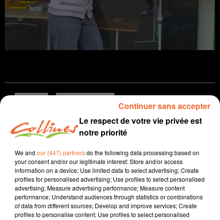
infos
Deux-Sèvres
Continuer sans accepter
Le respect de votre vie privée est
18 mai 2026 - 10 min 31 sec
notre priorité
JOURNAL DU LUNDI 18 MAI (SOIR)
We and
our (447) partners
do the following data processing based on
Patrice Bémanangy
your consent and/or our legitimate interest: Store and/or access
information on a device; Use limited data to select advertising; Create
L'info près de chez vous
profiles for personalised advertising; Use profiles to select personalised
advertising; Measure advertising performance; Measure content
Présenté par Patrice Bémanangy
performance; Understand audiences through statistics or combinations
of data from different sources; Develop and improve services; Create
Le nouveau forum " on s'met bien " destiné aux jeunes
profiles to personalise content; Use profiles to select personalised