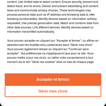
collégiens, lycéens et étudiants autour de 3
content; Use limited data to select content; Ensure security, prevent and
detect fraud, and fix errors; Deliver and present advertising and content;
thématiques en ce début de semaine organisé par
Save and communicate privacy choices. These technologies may
l'Agglo 2B ( photo ).
process personal data such as IP address and browsing data to offer
Les rencontres des chorales scolaires vont rassembler
following functionalities: Identify devices based on information actively
requested; Use precise geolocation data; Match and combine data from
quelques 1.500 élèves de collèges privés comme
other data sources; Link different devices; Identify devices based on
publics nord deux-sévriens toute cette semaine à
information transmitted automatically.
Bocapole.
La compositrice franco-iranienne Farnaz Modarrésifar,
Vous pouvez accepter en cliquant sur "Accepter et fermer", ou affiner en
sélectionnant les finalités et/ou partenaires dans "Gérer mes choix".
virtuose du santour en concert ce jeudi soir en l'Eglise
Vous pouvez également refuser en cliquant sur "Continuer sans
de St Sauveur de Givre en Mai dans le cadre des Belles
accepter". Vos préférences ne s'appliqueront que pour ce site. Vous
Escapades.
pouvez mettre à jour vos choix, ou retirer votre consentement à tout
moment via le lien "Gérer les cookies" situé en bas de chaque page.
Plusieurs milliers de personnes sont attendues au May
sur Evre près de Cholet lors du week-end de la
Pentecôte pour un rendez-vous musical exceptionnel et
Accepter et fermer
unique en France.
Gérer mes choix
0:00
10 min 31 sec