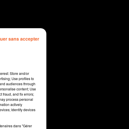
uer sans accepter
erest: Store and/or
tising; Use profiles to
tand audiences through
personalise content; Use
 fraud, and fix errors;
 may process personal
mation actively
vices; Identify devices
sec
rtenaires dans "Gérer