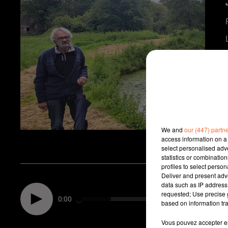
We and
our (447) partn
access information on a 
)
select personalised ad
statistics or combinatio
profiles to select person
Deliver and present adv
data such as IP address 
requested; Use precise g
0:00
based on information tra
Vous pouvez accepter en 