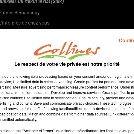
JOURNAL DU MARDI 19 MAI (SOIR)
Patrice Bémanangy
L'info près de chez vous
Présenté par Patrice Bémanangy
Contin
Pascal Bironneau, maire de St Loup-Lamairé nouveau président
de l'association des maires ruraux des Deux-Sèvres.
Le conseil municipal de Bressuire a validé hier soir la création
Le respect de votre vie privée est notre priorité
de conseils communaux dans les communes déléguées.
A Clessé, où coule la rivière du même nom, Jean-Claude Gallard
ers
do the following data processing based on your consent and/or our legitimate int
sanctuarise sa propriété ... une véritable ode à la nature ( photo
device; Use limited data to select advertising; Create profiles for personalised adver
.
vertising; Measure advertising performance; Measure content performance; Unders
ns of data from different sources; Develop and improve services; Create profiles to 
A Thouars deux restaurants ont ouvert en simultané au début
alised content; Use limited data to select content; Ensure security, prevent and detect
de ce mois de mai.
ertising and content; Save and communicate privacy choices. These technologies
and browsing data to offer following functionalities: Identify devices based on infor
eolocation data; Match and combine data from other data sources; Link different de
14 min 36 
nsmitted automatically.
cliquant sur "Accepter et fermer", ou affiner en sélectionnant les finalités et/ou pa