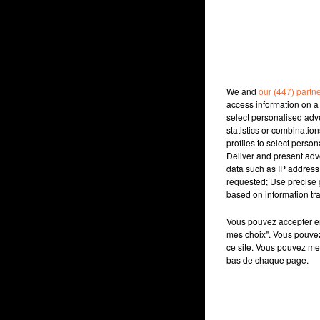
We and
our (447) partn
access information on a 
select personalised ad
statistics or combinatio
profiles to select person
Deliver and present adv
data such as IP address 
requested; Use precise g
based on information tra
Vous pouvez accepter en 
mes choix". Vous pouvez
ce site. Vous pouvez met
bas de chaque page.