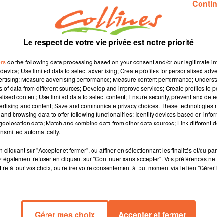
Contin
Le respect de votre vie privée est notre priorité
ers
do the following data processing based on your consent and/or our legitimate int
device; Use limited data to select advertising; Create profiles for personalised adver
vertising; Measure advertising performance; Measure content performance; Unders
ns of data from different sources; Develop and improve services; Create profiles to 
alised content; Use limited data to select content; Ensure security, prevent and detect
ertising and content; Save and communicate privacy choices. These technologies
and browsing data to offer following functionalities: Identify devices based on infor
eolocation data; Match and combine data from other data sources; Link different de
nsmitted automatically.
cliquant sur "Accepter et fermer", ou affiner en sélectionnant les finalités et/ou pa
 également refuser en cliquant sur "Continuer sans accepter". Vos préférences ne 
tre à jour vos choix, ou retirer votre consentement à tout moment via le lien "Gérer 
Gérer mes choix
Accepter et fermer