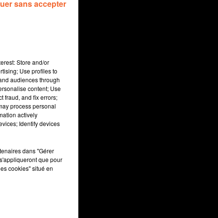
uer sans accepter
erest: Store and/or
tising; Use profiles to
tand audiences through
personalise content; Use
 fraud, and fix errors;
 may process personal
mation actively
vices; Identify devices
rtenaires dans "Gérer
s'appliqueront que pour
les cookies" situé en