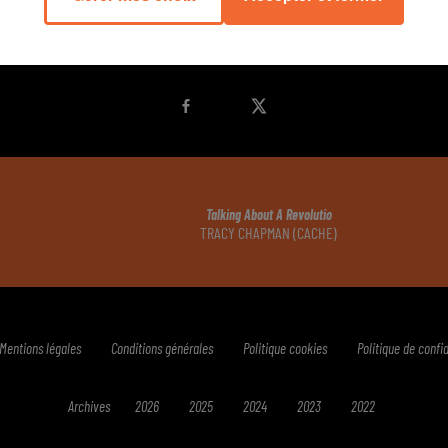
PODCASTS
JEUX
MUSIQUE
SPORT
CINÉMA
Talking About A Revolutio
TRACY CHAPMAN (CACHE)
Mentions légales
Conditions générales
Politique cookies
Politique de confid
Archives
2026
2025
2024
2023
2022