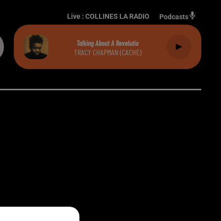
Live :
COLLINES LA RADIO
Podcasts
Talking About A Revolutio
TRACY CHAPMAN (CACHE)