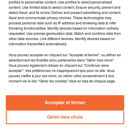
23h42
23h42
23h39
23h39
23h36
23h36
profiles to personalise content; Use profiles to select personalised
content; Use limited data to select content; Ensure security, prevent and
detect fraud, and fix errors; Deliver and present advertising and content;
Save and communicate privacy choices. These technologies may
process personal data such as IP address and browsing data to offer
following functionalities: Identify devices based on information actively
requested; Use precise geolocation data; Match and combine data from
other data sources; Link different devices; Identify devices based on
DEF LEPPARD
ZAHO DE SAGAZAN
PAUL MC CARTNEY
Kick
La Symphonie Des
Home To Us Ft Ringo
information transmitted automatically.
Éclairs
Starr
Vous pouvez accepter en cliquant sur "Accepter et fermer", ou affiner en
sélectionnant les finalités et/ou partenaires dans "Gérer mes choix".
Vous pouvez également refuser en cliquant sur "Continuer sans
PODCASTS
accepter". Vos préférences ne s'appliqueront que pour ce site. Vous
pouvez mettre à jour vos choix, ou retirer votre consentement à tout
moment via le lien "Gérer les cookies" situé en bas de chaque page.
Accepter et fermer
Gérer mes choix