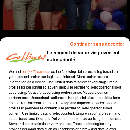
Continuer sans accepter
Le respect de votre vie privée est
notre priorité
Infos
We and
our (447) partners
do the following data processing based on
11 mai 2026 - 13 min 16 sec
your consent and/or our legitimate interest: Store and/or access
information on a device; Use limited data to select advertising; Create
JOURNAL DU LUNDI 11 MAI ( MIDI )
profiles for personalised advertising; Use profiles to select personalised
advertising; Measure advertising performance; Measure content
Patrice Bémanangy
performance; Understand audiences through statistics or combinations
of data from different sources; Develop and improve services; Create
L'info près de chez vous
profiles to personalise content; Use profiles to select personalised
content; Use limited data to select content; Ensure security, prevent and
La Préfecture des deux-sèvres a publié en fin de
detect fraud, and fix errors; Deliver and present advertising and content;
semaine dernière son baromètre de l'accidentalité. ... et
Save and communicate privacy choices. These technologies may
il n'est pas bon.
process personal data such as IP address and browsing data to offer