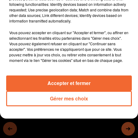
following functionalities: Identify devices based on information actively
Floriane Fazilleau est arrivée au bout de son défi
requested; Use precise geolocation data; Match and combine data from
depuis La Chaize-le-Vicomte en Vendée jusqu'à Terves
other data sources; Link different devices; Identify devices based on
à pied afin porter un message d'espoir face au cancer
information transmitted automatically.
dont est malheureusement atteint son père ( photo ).
Vous pouvez accepter en cliquant sur "Accepter et fermer", ou affiner en
Le Bressuire Tattoo Show ce WE à Bocapole, une
sélectionnant les finalités et/ou partenaires dans "Gérer mes choix".
seconde édition qui a connu une fréquentation
Vous pouvez également refuser en cliquant sur "Continuer sans
légèrement en baisse.
accepter". Vos préférences ne s'appliqueront que pour ce site. Vous
pouvez mettre à jour vos choix, ou retirer votre consentement à tout
Retour sur le week-end sportif avec les principaux
moment via le lien "Gérer les cookies" situé en bas de chaque page.
résultats à retenir.
0:00
13 min 16 sec
Accepter et fermer
Gérer mes choix