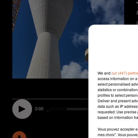
We and
our (447) partn
access information on a 
select personalised ad
statistics or combinatio
profiles to select person
Deliver and present adv
data such as IP address 
0:00
requested; Use precise g
based on information tra
Vous pouvez accepter en 
mes choix". Vous pouvez