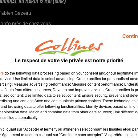
JOURNAL DU MARDI 12 MAI (SOIR)
Fabien Gazeau
L'info près de chez vous
Présenté par Fabien Gazeau
Contin
- Le château d'eau de Sanzay sera mis en service fin 2026 (photo)
Le Secours catholique fête ses 80 ans autour d'une grande tablée à
-
Bressuire le 31 mai
- Une expo à découvrir au Gaec Légumes and Co.
Le respect de votre vie privée est notre priorité
- Un WE de l'Ascension animé dans les salles de diffusion des
musiques actuelles...
ers
do the following data processing based on your consent and/or our legitimate int
device; Use limited data to select advertising; Create profiles for personalised adver
vertising; Measure advertising performance; Measure content performance; Unders
ns of data from different sources; Develop and improve services; Create profiles to 
alised content; Use limited data to select content; Ensure security, prevent and detect
ertising and content; Save and communicate privacy choices. These technologies
and browsing data to offer following functionalities: Identify devices based on infor
13 min 4 
eolocation data; Match and combine data from other data sources; Link different de
nsmitted automatically.
cliquant sur "Accepter et fermer", ou affiner en sélectionnant les finalités et/ou pa
 également refuser en cliquant sur "Continuer sans accepter". Vos préférences ne 