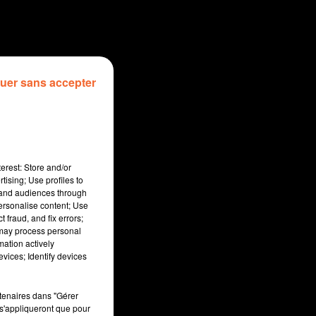
uer sans accepter
erest: Store and/or
tising; Use profiles to
tand audiences through
personalise content; Use
 fraud, and fix errors;
 may process personal
mation actively
sec
vices; Identify devices
rtenaires dans "Gérer
s'appliqueront que pour