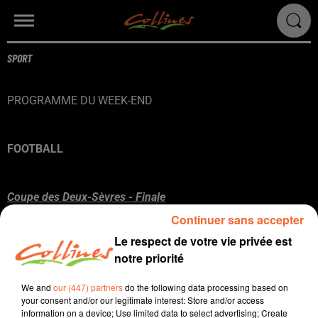
SPORT
PROGRAMME DU WEEK-END
FOOTBALL
Coupe des Deux-Sèvres - Finale
Continuer sans accepter
Samedi 27 juin
Le respect de votre vie privée est
Parthenay-Viennay (2) - Nueillaubiers (2)
notre priorité
We and
our (447) partners
do the following data processing based on
your consent and/or our legitimate interest: Store and/or access
information on a device; Use limited data to select advertising; Create
RUGBY