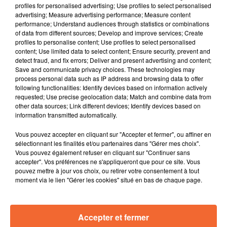
profiles for personalised advertising; Use profiles to select personalised
advertising; Measure advertising performance; Measure content
performance; Understand audiences through statistics or combinations
of data from different sources; Develop and improve services; Create
Championnat de France - Régional 3 - Finale
profiles to personalise content; Use profiles to select personalised
Dimanche 28 juin
content; Use limited data to select content; Ensure security, prevent and
detect fraud, and fix errors; Deliver and present advertising and content;
St-Maixent - CO Tauch Corbieres
Save and communicate privacy choices. These technologies may
process personal data such as IP address and browsing data to offer
following functionalities: Identify devices based on information actively
requested; Use precise geolocation data; Match and combine data from
other data sources; Link different devices; Identify devices based on
information transmitted automatically.
Vous pouvez accepter en cliquant sur "Accepter et fermer", ou affiner en
sélectionnant les finalités et/ou partenaires dans "Gérer mes choix".
Vous pouvez également refuser en cliquant sur "Continuer sans
accepter". Vos préférences ne s'appliqueront que pour ce site. Vous
pouvez mettre à jour vos choix, ou retirer votre consentement à tout
moment via le lien "Gérer les cookies" situé en bas de chaque page.
Accepter et fermer
RADIO
PODCASTS
JEUX
MUSIQUE