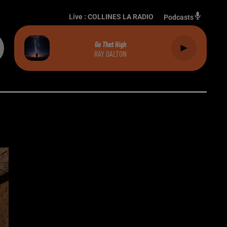
Live :
COLLINES LA RADIO
Podcasts
Go That High
RAY DALTON