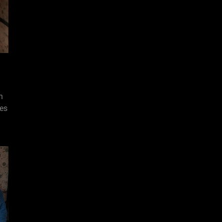
n
des