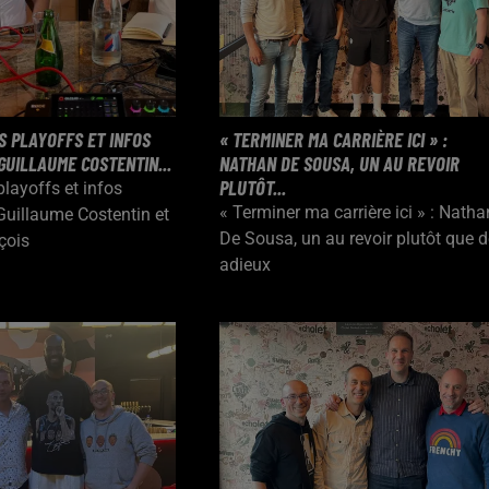
S PLAYOFFS ET INFOS
« TERMINER MA CARRIÈRE ICI » :
GUILLAUME COSTENTIN...
NATHAN DE SOUSA, UN AU REVOIR
PLUTÔT...
playoffs et infos
« Terminer ma carrière ici » : Natha
uillaume Costentin et
De Sousa, un au revoir plutôt que 
çois
adieux