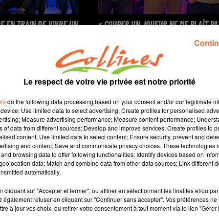
E EN TRAIN DE VIVRE UN
« COUPER UN JOUEUR NE ME PLAÎT PA
R » : FABRICE...
» : GUILLAUME COSTENTIN,...
Contin
 le podcast
Cholet Basket, le podcast
Le respect de votre vie privée est notre priorité
ers
do the following data processing based on your consent and/or our legitimate int
device; Use limited data to select advertising; Create profiles for personalised adver
vertising; Measure advertising performance; Measure content performance; Unders
ns of data from different sources; Develop and improve services; Create profiles to 
alised content; Use limited data to select content; Ensure security, prevent and detect
ertising and content; Save and communicate privacy choices. These technologies
and browsing data to offer following functionalities: Identify devices based on infor
eolocation data; Match and combine data from other data sources; Link different de
nsmitted automatically.
cliquant sur "Accepter et fermer", ou affiner en sélectionnant les finalités et/ou pa
 également refuser en cliquant sur "Continuer sans accepter". Vos préférences ne 
tre à jour vos choix, ou retirer votre consentement à tout moment via le lien "Gérer 
ON AGENT, NE PROPOSE
« TOUJOURS GRAPILLER UN PEU PLUS