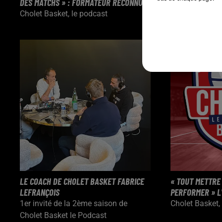
DES MATCHS » : FORMATEUR RECONNU,...
PAS MON NOM » :
Cholet Basket, le podcast
Cholet Basket,
LE COACH DE CHOLET BASKET FABRICE
« TOUT METTRE
LEFRANÇOIS
PERFORMER » L'
1er invité de la 2ème saison de
Cholet Basket,
Cholet Basket le Podcast