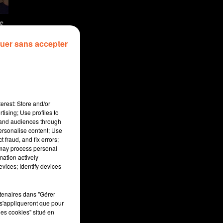
S
uer sans accepter
erest: Store and/or
tising; Use profiles to
tand audiences through
personalise content; Use
 fraud, and fix errors;
 may process personal
mation actively
vices; Identify devices
rtenaires dans "Gérer
s'appliqueront que pour
les cookies" situé en