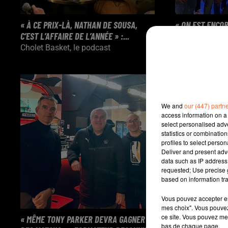
« À CE PRIX-LÀ, NATHAN DE SOUSA,
« ON EST ENCOR
C’EST L’AFFAIRE DE L’ANNÉE » :...
TRUC PARTICULIE
Cholet Basket, le podcast
Cholet Basket,
We and
our (447) partn
access information on a 
select personalised ad
statistics or combinatio
profiles to select person
Deliver and present adv
data such as IP address 
requested; Use precise g
based on information tra
Vous pouvez accepter en 
mes choix". Vous pouvez
ce site. Vous pouvez met
« MÊME TONY PARKER DEVRA GAGNER
« J’AI DIT À M
bas de chaque page.