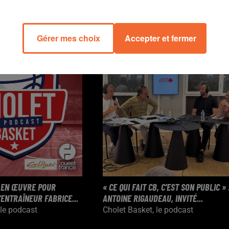
 GÉRALD AYAYI,...
D’AMOUR » : NATHAN DE SOUSA SE...
 le podcast
Cholet Basket, le podcast
Gérer mes choix
Accepter et fermer
 EN ŒUVRE POUR
« CE QUI FAIT CB, C’EST SON PUBLIC » 
ENTRAÎNEUR FABRICE...
ANTOINE RIGAUDEAU, INVITÉ...
 le podcast
Cholet Basket, le podcast