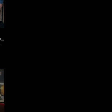
...
e