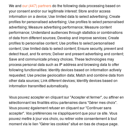
produit de la formation choletaise, Antoine Rigaudeau
We and
our (447) partners
do the following data processing based on
a démarré sa carrière avec l’équipe professionnelle de
your consent and/or our legitimate interest: Store and/or access
Cholet Basket à seulement 15 ans. Aaron Towo-Nansi
information on a device; Use limited data to select advertising; Create
profiles for personalised advertising; Use profiles to select personalised
en a 16 et suit la voie royale ouverte par son glorieux
advertising; Measure advertising performance; Measure content
aîné. Ouest-France et Collines la radio ont réuni les
performance; Understand audiences through statistics or combinations
deux phénomènes, ce jeudi 26 février au Cinq, à
of data from different sources; Develop and improve services; Create
profiles to personalise content; Use profiles to select personalised
l’occasion de la sortie du livre d’Antoine Rigaudeau : «
content; Use limited data to select content; Ensure security, prevent and
Mes 7 marches pour l’épanouissement et la réussite du
detect fraud, and fix errors; Deliver and present advertising and content;
jeune sportif. »
Save and communicate privacy choices. These technologies may
process personal data such as IP address and browsing data to offer
Phénomène de talent et de précocité, Aaron Towo-
following functionalities: Identify devices based on information actively
requested; Use precise geolocation data; Match and combine data from
Nansi a bu les paroles du « Roi », dont il espère
other data sources; Link different devices; Identify devices based on
marcher dans les pas. Rigaudeau a été vice champion
information transmitted automatically.
olympique, gagné deux fois l’Euroligue et a joué en
Vous pouvez accepter en cliquant sur "Accepter et fermer", ou affiner en
NBA. Le Rennais rêve de la prestigieuse ligue
sélectionnant les finalités et/ou partenaires dans "Gérer mes choix".
américaine… même si rêver n’est déjà plus tout à fait le
Vous pouvez également refuser en cliquant sur "Continuer sans
terme exact.
« Mon rêve c’est d’aller en NBA et ça
accepter". Vos préférences ne s'appliqueront que pour ce site. Vous
pouvez mettre à jour vos choix, ou retirer votre consentement à tout
commence à devenir un objectif,
précise le jeune
moment via le lien "Gérer les cookies" situé en bas de chaque page.
homme, en choisissant ses mots avec justesse et à