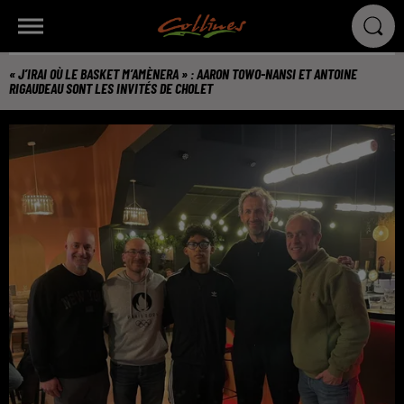
« J’IRAI OÙ LE BASKET M’AMÈNERA » : AARON TOWO-NANSI ET ANTOINE
RIGAUDEAU SONT LES INVITÉS DE CHOLET