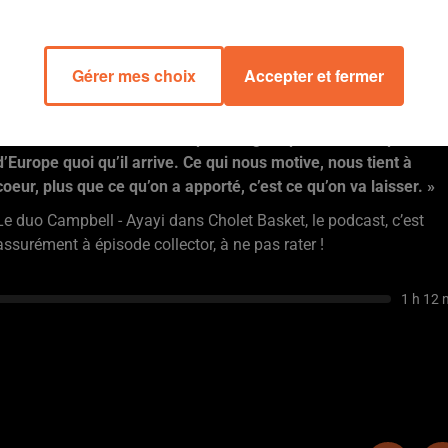
spécial. »
Gérald Ayayi aussi va très certainement partir. Et par la grande
porte, avec l’amour et le respect du peuple choletais à qui il veut
Gérer mes choix
Accepter et fermer
encore rendre la pareille dans le sprint final.
« Le plus un
partant, si on doit partir, c’est ce qu’on laisse. Le club et la ville
méritent une demi-finale depuis longtemps et une Coupe
d’Europe quoi qu’il arrive. Ce qui nous motive, nous tient à
coeur, plus que ce qu’on a apporté, c’est ce qu’on va laisser. »
Le duo Campbell - Ayayi dans Cholet Basket, le podcast, c’est
assurément à épisode collector, à ne pas rater !
1 h 12 