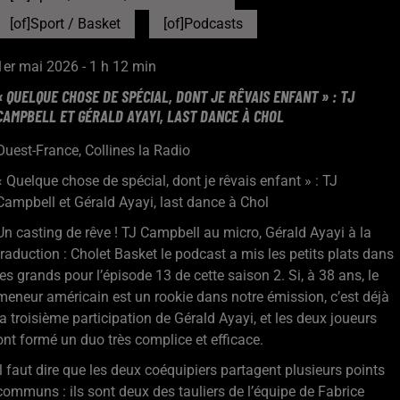
[of]Sport / Basket
[of]Podcasts
1er mai 2026 - 1 h 12 min
« QUELQUE CHOSE DE SPÉCIAL, DONT JE RÊVAIS ENFANT » : TJ
CAMPBELL ET GÉRALD AYAYI, LAST DANCE À CHOL
Ouest-France, Collines la Radio
« Quelque chose de spécial, dont je rêvais enfant » : TJ
Campbell et Gérald Ayayi, last dance à Chol
Un casting de rêve ! TJ Campbell au micro, Gérald Ayayi à la
traduction : Cholet Basket le podcast a mis les petits plats dans
les grands pour l’épisode 13 de cette saison 2. Si, à 38 ans, le
meneur américain est un rookie dans notre émission, c’est déjà
la troisième participation de Gérald Ayayi, et les deux joueurs
ont formé un duo très complice et efficace.
Il faut dire que les deux coéquipiers partagent plusieurs points
communs : ils sont deux des tauliers de l’équipe de Fabrice