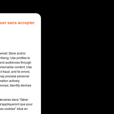
uer sans accepter
erest: Store and/or
tising; Use profiles to
tand audiences through
personalise content; Use
 fraud, and fix errors;
 may process personal
mation actively
vices; Identify devices
rtenaires dans "Gérer
s'appliqueront que pour
les cookies" situé en