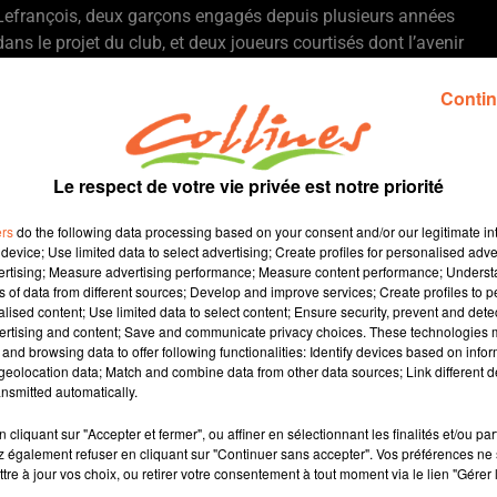
Lefrançois, deux garçons engagés depuis plusieurs années
dans le projet du club, et deux joueurs courtisés dont l’avenir
pourrait très probablement s’écrire loin des Mauges la saison
prochaine. Des sujets qu’ils ont évidemment évoqués au micro
Contin
de Ouest-France et Collines la radio, devant de nombreux
supporters venus les écouter en direct, au bar-restaurant
Le
Cinq
.
Le respect de votre vie privée est notre priorité
Ou sera TJ Campbell à la rentrée ?
« Je vais attendre la fin de
ers
do the following data processing based on your consent and/or our legitimate int
la saison pour prendre ma décision »
a éludé le meneur, en
device; Use limited data to select advertising; Create profiles for personalised adver
rendant un vibrant hommage à Cholet et ses supporters, qu’il
vertising; Measure advertising performance; Measure content performance; Unders
ns of data from different sources; Develop and improve services; Create profiles to 
risque fort de quitter dans quelques semaines.
« Cholet, c’est
alised content; Use limited data to select content; Ensure security, prevent and detect
ma deuxième maison. J’ai passé un tiers de ma carrière ici et
ertising and content; Save and communicate privacy choices. These technologies
peut-être que j’y reviendrai après ma carrière »
, a dit
and browsing data to offer following functionalities: Identify devices based on infor
eolocation data; Match and combine data from other data sources; Link different de
l’Américain, ému à l’évocation de la chanson que la Meilleraie
nsmitted automatically.
entonne à sa gloire à chaque rencontre.
« C’est quelque chose
dont on rêve enfant, marquer l’histoire, être connu, reconnu
cliquant sur "Accepter et fermer", ou affiner en sélectionnant les finalités et/ou pa
pour ce qu’on a fait. C’est ce que j’ai trouvé à Cholet. Les fans
 également refuser en cliquant sur "Continuer sans accepter". Vos préférences ne 
tre à jour vos choix, ou retirer votre consentement à tout moment via le lien "Gérer 
ont été incroyables avec moi, c’est quelque chose de très