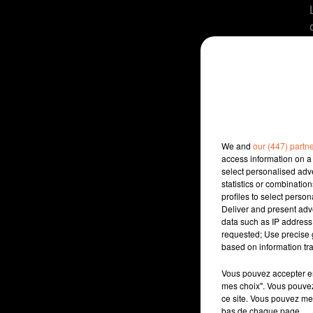
We and
our (447) partn
access information on a 
select personalised ad
statistics or combinatio
profiles to select person
Deliver and present adv
data such as IP address 
requested; Use precise g
based on information tra
Vous pouvez accepter en 
mes choix". Vous pouvez
ce site. Vous pouvez met
bas de chaque page.