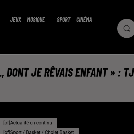
JEUX
MUSIQUE
SPORT
CINÉMA
, DONT JE RÊVAIS ENFANT » : T
[of]Actualité en continu
[of]Sport / Basket / Cholet Basket