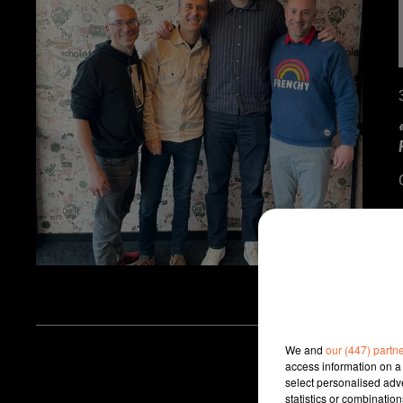
We and
our (447) partn
access information on a 
select personalised ad
statistics or combinatio