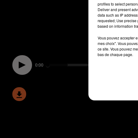
profiles to select person
Deliver and present adv
data such as IP address 
requested; Use precise g
based on information tra
Vous pouvez accepter en 
mes choix". Vous pouvez
ce site. Vous pouvez met
bas de chaque page.
0:00