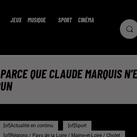
JEUX
MUSIQUE
SPORT
CINÉMA
PARCE QUE CLAUDE MARQUIS N’E
RUN
[of]Actualité en continu
[of]Sport
[of]Régions / Pays de la Loire / Maine-et-Loire / Cholet