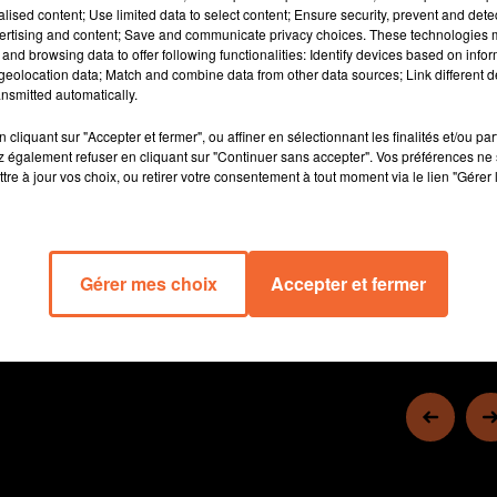
recrutement. Et comme d'habitude, le poste 4 ne fuit devant
alised content; Use limited data to select content; Ensure security, prevent and detect
ertising and content; Save and communicate privacy choices. These technologies
aucune question ! De Claude Marquis à Mickael Gelabale, en
and browsing data to offer following functionalities: Identify devices based on infor
passant par l'épisode douloureux des paris et sa suspension, il
eolocation data; Match and combine data from other data sources; Link different de
ouvre aussi l'album souvenirs, entre émotion et éclats de rire.
nsmitted automatically.
Des tas d'anecdotes hilarantes et une analyse toujours très
cliquant sur "Accepter et fermer", ou affiner en sélectionnant les finalités et/ou pa
pertinente, c'est du Stephen brun dans le texte. Et un régal pour
 également refuser en cliquant sur "Continuer sans accepter". Vos préférences ne 
les oreilles.
tre à jour vos choix, ou retirer votre consentement à tout moment via le lien "Gérer 
1 h 24 
Gérer mes choix
Accepter et fermer