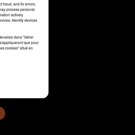
 fraud, and fix errors;
 may process personal
mation actively
vices; Identify devices
rtenaires dans "Gérer
s'appliqueront que pour
les cookies" situé en
min