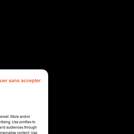
uer sans accepter
erest: Store and/or
tising; Use profiles to
tand audiences through
personalise content; Use