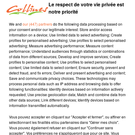
Retour sur les playoffs et infos mercato avec
Le respect de votre vie privée est
Guillaume Costentin et Fabrice Lefrançois
notre priorité
Les playoffs, version inside. Les émotions, les
We and
our (447) partners
do the following data processing based on
discutions de vestiaire, l’enchaînement des rencontres,
your consent and/or our legitimate interest: Store and/or access
information on a device; Use limited data to select advertising; Create
les voyages en bus, ces supporters qui suivent…
profiles for personalised advertising; Use profiles to select personalised
Fabrice Lefrançois et Guillaume Costentin ont pris le
advertising; Measure advertising performance; Measure content
temps de raconter leur fin de saison et ces deux séries
performance; Understand audiences through statistics or combinations
of data from different sources; Develop and improve services; Create
formidables face à l’Asvel et au Paris Basket, dans ce
profiles to personalise content; Use profiles to select personalised
15e et dernier épisode de Cholet Basket, le podcast.
content; Use limited data to select content; Ensure security, prevent and
detect fraud, and fix errors; Deliver and present advertising and content;
L’effervescence après la belle victorieuse à l’Astroballe
Save and communicate privacy choices. These technologies may
notamment :
« On était au-delà de la célébration, dit le
process personal data such as IP address and browsing data to offer
coach de CB. C’était de l’accomplissement. Je l’ai vu
following functionalities: Identify devices based on information actively
requested; Use precise geolocation data; Match and combine data from
chez tous les joueurs, leur réaction était belle, les
other data sources; Link different devices; Identify devices based on
connexions entre eux étaient incroyables. »
information transmitted automatically.
Ces joueurs, ce sont notamment TJ Campbell, Nathan
Vous pouvez accepter en cliquant sur "Accepter et fermer", ou affiner en
De Sousa, Gérald Ayayi et Jamuni McNeace, des
sélectionnant les finalités et/ou partenaires dans "Gérer mes choix".
Vous pouvez également refuser en cliquant sur "Continuer sans
patrons dont on sait aujourd’hui qu’ils ne reviendront
accepter". Vos préférences ne s'appliqueront que pour ce site. Vous