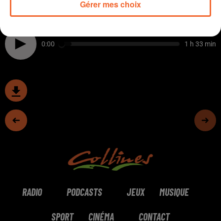
Gérer mes choix
Basket. « À ce prix-là, Nathan De Sousa, c’est l’affaire
de l’année », estiment notamment nos journalistes.
0:00
1 h 33 min
RADIO
PODCASTS
JEUX
MUSIQUE
SPORT
CINÉMA
CONTACT