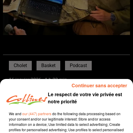
Cholet
Basket
Podcast
16 janvier 2026 - 1 h 33 min
Continuer sans accepter
« À CE PRIX-LÀ, NATHAN DE SOUSA, C’EST L’AFFAIRE DE
Le respect de votre vie privée est
L’ANNÉE » : CHOLET BASKET LE PODCAST, EN MODE DÉ
notre priorité
Ouest-France, Collines la Radio
We and
our (447) partners
do the following data processing based on
Cholet Basket, le podcast
your consent and/or our legitimate interest: Store and/or access
information on a device; Use limited data to select advertising; Create
Au lendemain de l’élimination en Ligue des champions,
profiles for personalised advertising; Use profiles to select personalised