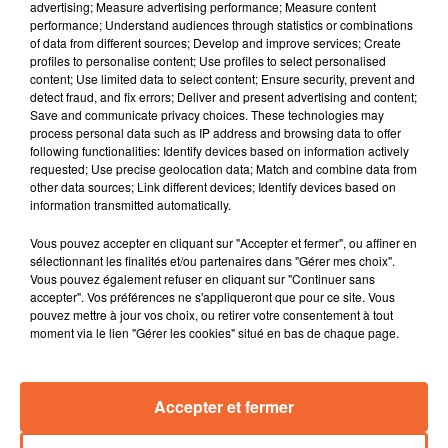
à Bursa (Turquie), Cholet Basket le podcast a passé en
advertising; Measure advertising performance; Measure content
performance; Understand audiences through statistics or combinations
revue tous les sujets qui font l’actualité du plus célèbre
of data from different sources; Develop and improve services; Create
club des Mauges, dans une émission spéciale débat,
profiles to personalise content; Use profiles to select personalised
enregistrée en public au bar restaurant le Cinq, ce jeudi
content; Use limited data to select content; Ensure security, prevent and
detect fraud, and fix errors; Deliver and present advertising and content;
15 janvier.
Save and communicate privacy choices. These technologies may
process personal data such as IP address and browsing data to offer
Pour ce septième épisode, Philippe Audouin (RTL) et
following functionalities: Identify devices based on information actively
Julien Hippocrate (Ouest-France) accueillent deux
requested; Use precise geolocation data; Match and combine data from
invités autour de la table : Pierre-Yves Croix, chef des
other data sources; Link different devices; Identify devices based on
information transmitted automatically.
sports du Courrier de l’Ouest et suiveur de Cholet
Basket depuis de nombreuses années ; Jérémie
Vous pouvez accepter en cliquant sur "Accepter et fermer", ou affiner en
Maginot, ancien espoir choletais que vous retrouvez
sélectionnant les finalités et/ou partenaires dans "Gérer mes choix".
Vous pouvez également refuser en cliquant sur "Continuer sans
les soirs de match au micro de Collines la Radio aux
accepter". Vos préférences ne s'appliqueront que pour ce site. Vous
côtés de François Larue et Vincent Nori.
pouvez mettre à jour vos choix, ou retirer votre consentement à tout
moment via le lien "Gérer les cookies" situé en bas de chaque page.
Au menu de cette nouvelle émission, trois sujets
phares : l’élimination de CB en Coupe d’Europe,
l’incroyable qualification pour la Leaders Cup et
Accepter et fermer
l'analyse joueur par joueur de tous les salaires
choletais publiés dans le dernier numéro de Maxi-