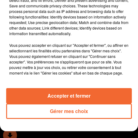
detect fraud, and fix errors; Deliver and present advertising and content;
présaison de Cholet Basket : l’intégration des nouveaux
Save and communicate privacy choices. These technologies may
process personal data such as IP address and browsing data to offer
joueurs, le bilan de la préparation, les objectifs à venir
following functionalities: Identify devices based on information actively
après une année exceptionnelle terminée à la
requested; Use precise geolocation data; Match and combine data from
quatrième place de Betclic Élite, son rapport à
other data sources; Link different devices; Identify devices based on
information transmitted automatically.
l’arbitrage… Le meilleur coach d’Élite en 2025-2026 n’a
éludé aucun sujet.
Vous pouvez accepter en cliquant sur "Accepter et fermer", ou affiner en
sélectionnant les finalités et/ou partenaires dans "Gérer mes choix".
Dans une émission toujours animée par Philippe
Vous pouvez également refuser en cliquant sur "Continuer sans
Audouin, les journalistes de Ouest-France et de Collines
accepter". Vos préférences ne s'appliqueront que pour ce site. Vous
La Radio parlent de leurs joueurs coups de cœur
pouvez mettre à jour vos choix, ou retirer votre consentement à tout
moment via le lien "Gérer les cookies" situé en bas de chaque page.
durant cette préparation, de ceux qui ont davantage
déçu et débattent avec l'entraineur choletais qui livre
son regard. Bonne écoute !
Accepter et fermer
0:00
0:00
Gérer mes choix