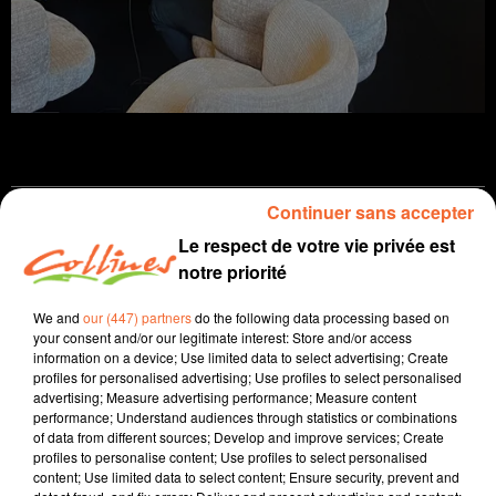
Continuer sans accepter
Cholet
Basket
Podcast
Le respect de votre vie privée est
notre priorité
26 septembre 2025
LE COACH DE CHOLET BASKET FABRICE LEFRANÇOIS
We and
our (447) partners
do the following data processing based on
your consent and/or our legitimate interest: Store and/or access
information on a device; Use limited data to select advertising; Create
Ouest-France, Collines la Radio
profiles for personalised advertising; Use profiles to select personalised
1er invité de la 2ème saison de Cholet Basket le
advertising; Measure advertising performance; Measure content
performance; Understand audiences through statistics or combinations
Podcast
of data from different sources; Develop and improve services; Create
profiles to personalise content; Use profiles to select personalised
Avant le retour officiel du championnat, Fabrice
content; Use limited data to select content; Ensure security, prevent and
Lefrançois est longuement revenu sur toute la