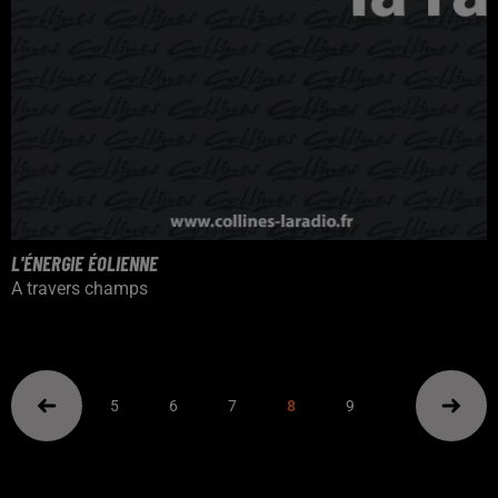
L'ÉNERGIE ÉOLIENNE
A travers champs
5
6
7
8
9