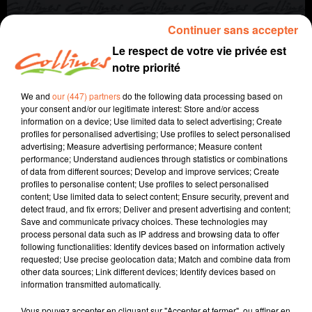
Continuer sans accepter
Le respect de votre vie privée est
notre priorité
We and
our (447) partners
do the following data processing based on
your consent and/or our legitimate interest: Store and/or access
information on a device; Use limited data to select advertising; Create
profiles for personalised advertising; Use profiles to select personalised
agriculture
autre regard
advertising; Measure advertising performance; Measure content
performance; Understand audiences through statistics or combinations
of data from different sources; Develop and improve services; Create
6 octobre 2022 - 6 min 3 sec
profiles to personalise content; Use profiles to select personalised
content; Use limited data to select content; Ensure security, prevent and
LE VIGNOBLE DANS NOTRE RÉGION
detect fraud, and fix errors; Deliver and present advertising and content;
Save and communicate privacy choices. These technologies may
Jacqueline Pinon
process personal data such as IP address and browsing data to offer
following functionalities: Identify devices based on information actively
A travers champs
requested; Use precise geolocation data; Match and combine data from
other data sources; Link different devices; Identify devices based on
Avec Ludo et Jacqueline, COLLINES porte un regard
information transmitted automatically.
différent sur l'agriculture chaque semaine le jeudi à
7h40 et le dimanche à 9h30.
Vous pouvez accepter en cliquant sur "Accepter et fermer", ou affiner en