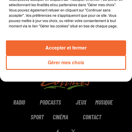
sélectionnant les finalités et/ou partenaires dans "Gérer mes choix".
Vous pouvez également refuser en cliquant sur "Continuer sans
0:00
6 min 3 sec
accepter". Vos préférences ne s'appliqueront que pour ce site. Vous
pouvez mettre à jour vos choix, ou retirer votre consentement à tout
moment via le lien "Gérer les cookies" situé en bas de chaque page.
Accepter et fermer
Gérer mes choix
RADIO
PODCASTS
JEUX
MUSIQUE
SPORT
CINÉMA
CONTACT