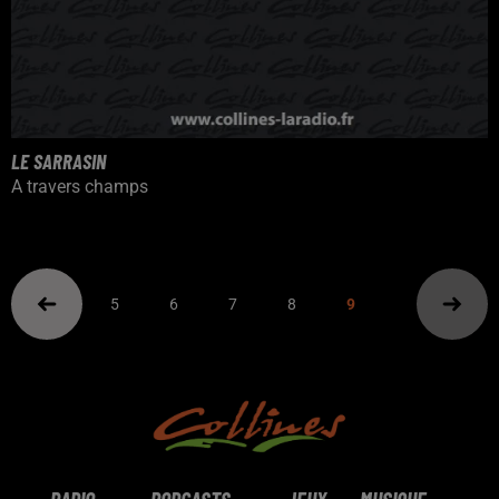
LE SARRASIN
A travers champs
5
6
7
8
9