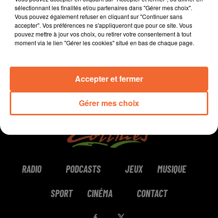
sélectionnant les finalités et/ou partenaires dans "Gérer mes choix".
Vous pouvez également refuser en cliquant sur "Continuer sans
0:00
5 min 58 sec
accepter". Vos préférences ne s'appliqueront que pour ce site. Vous
pouvez mettre à jour vos choix, ou retirer votre consentement à tout
moment via le lien "Gérer les cookies" situé en bas de chaque page.
Accepter et fermer
Gérer mes choix
RADIO
PODCASTS
JEUX
MUSIQUE
SPORT
CINÉMA
CONTACT