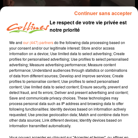
Continuer sans accepter
Le respect de votre vie privée est
notre priorité
We and
our (447) partners
do the following data processing based on
your consent and/or our legitimate interest: Store and/or access
information on a device; Use limited data to select advertising; Create
profiles for personalised advertising; Use profiles to select personalised
agriculture
autre regard
advertising; Measure advertising performance; Measure content
performance; Understand audiences through statistics or combinations
of data from different sources; Develop and improve services; Create
29 septembre 2022 - 5 min 58 sec
profiles to personalise content; Use profiles to select personalised
content; Use limited data to select content; Ensure security, prevent and
LA VACHE LIMOUSINE
detect fraud, and fix errors; Deliver and present advertising and content;
Save and communicate privacy choices. These technologies may
Jacqueline Pinon
process personal data such as IP address and browsing data to offer
following functionalities: Identify devices based on information actively
A travers champs
requested; Use precise geolocation data; Match and combine data from
other data sources; Link different devices; Identify devices based on
Avec Ludo et Jacqueline, COLLINES porte un regard
information transmitted automatically.
différent sur l'agriculture chaque semaine le jeudi à
7h40 et le dimanche à 9h30.
Vous pouvez accepter en cliquant sur "Accepter et fermer", ou affiner en