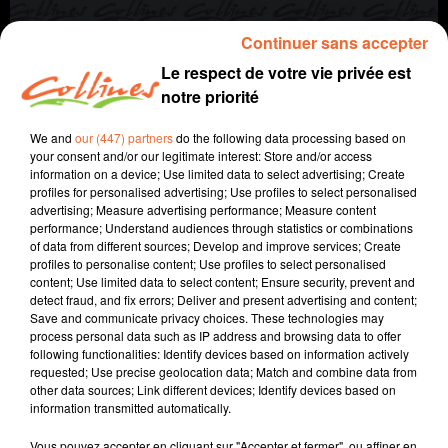
Continuer sans accepter
Le respect de votre vie privée est
notre priorité
We and
our (447) partners
do the following data processing based on
your consent and/or our legitimate interest: Store and/or access
information on a device; Use limited data to select advertising; Create
profiles for personalised advertising; Use profiles to select personalised
agriculture
autre regard
advertising; Measure advertising performance; Measure content
performance; Understand audiences through statistics or combinations
of data from different sources; Develop and improve services; Create
9 juin 2022 - 7 min 37 sec
profiles to personalise content; Use profiles to select personalised
content; Use limited data to select content; Ensure security, prevent and
L'AGRICULTURE DANS LA LITTÉRATURE
detect fraud, and fix errors; Deliver and present advertising and content;
Save and communicate privacy choices. These technologies may
Jacqueline Pinon
process personal data such as IP address and browsing data to offer
following functionalities: Identify devices based on information actively
A travers champs
requested; Use precise geolocation data; Match and combine data from
other data sources; Link different devices; Identify devices based on
Avec Ludo et Jacqueline, COLLINES porte un regard
information transmitted automatically.
différent sur l'agriculture chaque semaine le jeudi à
7h40 et le dimanche à 9h30.
Vous pouvez accepter en cliquant sur "Accepter et fermer", ou affiner en