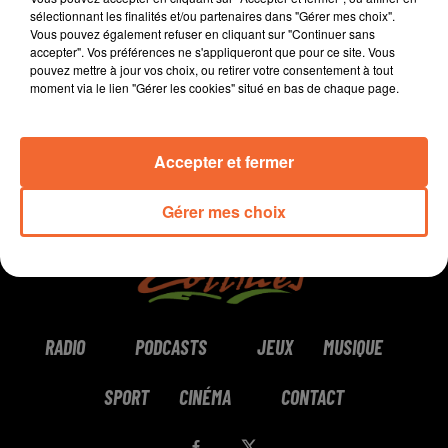
sélectionnant les finalités et/ou partenaires dans "Gérer mes choix".
Vous pouvez également refuser en cliquant sur "Continuer sans
0:00
7 min 37 sec
accepter". Vos préférences ne s'appliqueront que pour ce site. Vous
pouvez mettre à jour vos choix, ou retirer votre consentement à tout
moment via le lien "Gérer les cookies" situé en bas de chaque page.
Accepter et fermer
Gérer mes choix
RADIO
PODCASTS
JEUX
MUSIQUE
SPORT
CINÉMA
CONTACT