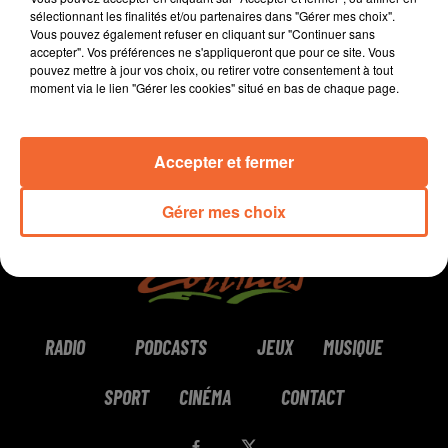
sélectionnant les finalités et/ou partenaires dans "Gérer mes choix".
Vous pouvez également refuser en cliquant sur "Continuer sans
0:00
4 min 27 sec
accepter". Vos préférences ne s'appliqueront que pour ce site. Vous
pouvez mettre à jour vos choix, ou retirer votre consentement à tout
moment via le lien "Gérer les cookies" situé en bas de chaque page.
Accepter et fermer
Gérer mes choix
RADIO
PODCASTS
JEUX
MUSIQUE
SPORT
CINÉMA
CONTACT