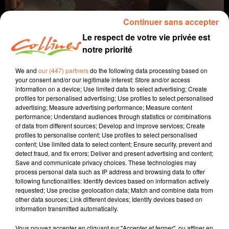
Continuer sans accepter
Le respect de votre vie privée est
notre priorité
We and
our (447) partners
do the following data processing based on
your consent and/or our legitimate interest: Store and/or access
information on a device; Use limited data to select advertising; Create
profiles for personalised advertising; Use profiles to select personalised
agriculture
advertising; Measure advertising performance; Measure content
performance; Understand audiences through statistics or combinations
of data from different sources; Develop and improve services; Create
24 novembre 2022 - 4 min 27 sec
profiles to personalise content; Use profiles to select personalised
content; Use limited data to select content; Ensure security, prevent and
LE MOIS DE LA BIO
detect fraud, and fix errors; Deliver and present advertising and content;
Save and communicate privacy choices. These technologies may
Jacqueline Pinon
process personal data such as IP address and browsing data to offer
following functionalities: Identify devices based on information actively
A travers champs
requested; Use precise geolocation data; Match and combine data from
other data sources; Link different devices; Identify devices based on
Avec Ludo et Jacqueline, COLLINES porte un regard
information transmitted automatically.
différent sur l'agriculture chaque semaine le jeudi à
7h40 et le dimanche à 9h30.
Vous pouvez accepter en cliquant sur "Accepter et fermer", ou affiner en