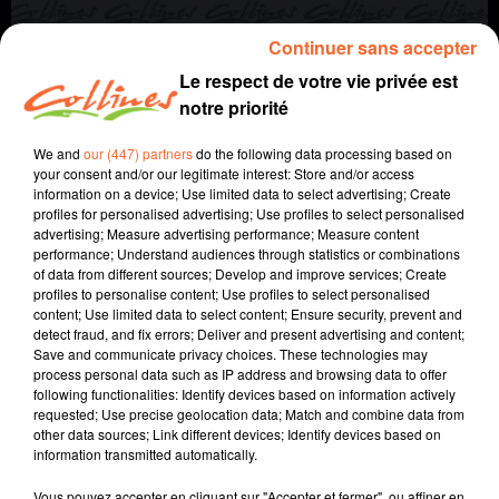
Continuer sans accepter
Le respect de votre vie privée est
notre priorité
We and
our (447) partners
do the following data processing based on
your consent and/or our legitimate interest: Store and/or access
information on a device; Use limited data to select advertising; Create
profiles for personalised advertising; Use profiles to select personalised
agriculture
autre regard
advertising; Measure advertising performance; Measure content
performance; Understand audiences through statistics or combinations
of data from different sources; Develop and improve services; Create
23 juin 2022 - 5 min 49 sec
profiles to personalise content; Use profiles to select personalised
content; Use limited data to select content; Ensure security, prevent and
LA MOISSON
detect fraud, and fix errors; Deliver and present advertising and content;
Save and communicate privacy choices. These technologies may
Jacqueline Pinon
process personal data such as IP address and browsing data to offer
following functionalities: Identify devices based on information actively
A travers champs
requested; Use precise geolocation data; Match and combine data from
other data sources; Link different devices; Identify devices based on
Avec Ludo et Jacqueline, COLLINES porte un regard
information transmitted automatically.
différent sur l'agriculture chaque semaine le jeudi à
7h40 et le dimanche à 9h30.
Vous pouvez accepter en cliquant sur "Accepter et fermer", ou affiner en