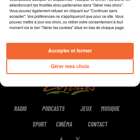
sélectionnant les finalités et/ou partenaires dans "Gérer mes choix".
Vous pouvez également refuser en cliquant sur "Continuer sans
0:00
5 min 49 sec
accepter". Vos préférences ne s'appliqueront que pour ce site. Vous
pouvez mettre à jour vos choix, ou retirer votre consentement à tout
moment via le lien "Gérer les cookies" situé en bas de chaque page.
Accepter et fermer
Gérer mes choix
RADIO
PODCASTS
JEUX
MUSIQUE
SPORT
CINÉMA
CONTACT