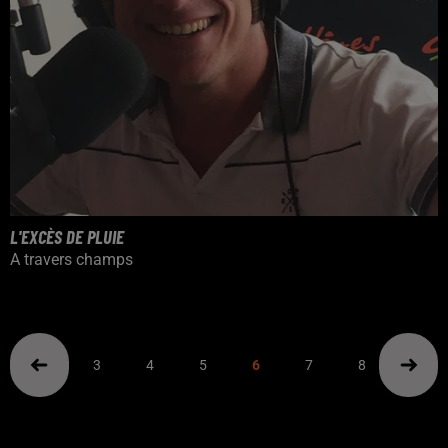
L'EXCÈS DE PLUIE
A travers champs
3
4
5
6
7
8
9