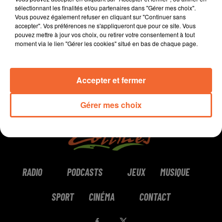
sélectionnant les finalités et/ou partenaires dans "Gérer mes choix".
Vous pouvez également refuser en cliquant sur "Continuer sans
0:00
5 min 54 sec
accepter". Vos préférences ne s'appliqueront que pour ce site. Vous
pouvez mettre à jour vos choix, ou retirer votre consentement à tout
moment via le lien "Gérer les cookies" situé en bas de chaque page.
Accepter et fermer
Gérer mes choix
RADIO
PODCASTS
JEUX
MUSIQUE
SPORT
CINÉMA
CONTACT