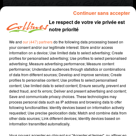
Continuer sans accepter
Le respect de votre vie privée est
notre priorité
We and
our (447) partners
do the following data processing based on
your consent and/or our legitimate interest: Store and/or access
information on a device; Use limited data to select advertising; Create
profiles for personalised advertising; Use profiles to select personalised
agriculture
autre regard
advertising; Measure advertising performance; Measure content
performance; Understand audiences through statistics or combinations
of data from different sources; Develop and improve services; Create
10 mars 2022 - 5 min 54 sec
profiles to personalise content; Use profiles to select personalised
content; Use limited data to select content; Ensure security, prevent and
LES FEMME AGRICULTRICES
detect fraud, and fix errors; Deliver and present advertising and content;
Save and communicate privacy choices. These technologies may
Jacqueline Pinon
process personal data such as IP address and browsing data to offer
following functionalities: Identify devices based on information actively
A travers champs
requested; Use precise geolocation data; Match and combine data from
other data sources; Link different devices; Identify devices based on
Avec Ludo et Jacqueline, COLLINES porte un regard
information transmitted automatically.
différent sur l'agriculture chaque semaine le jeudi à
7h40 et le dimanche à 9h30.
Vous pouvez accepter en cliquant sur "Accepter et fermer", ou affiner en