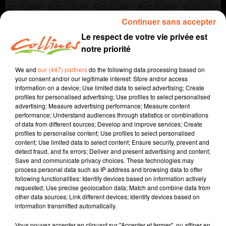
Continuer sans accepter
Le respect de votre vie privée est
notre priorité
We and
our (447) partners
do the following data processing based on
your consent and/or our legitimate interest: Store and/or access
information on a device; Use limited data to select advertising; Create
profiles for personalised advertising; Use profiles to select personalised
agriculture
autre regard
advertising; Measure advertising performance; Measure content
performance; Understand audiences through statistics or combinations
of data from different sources; Develop and improve services; Create
31 mars 2022 - 6 min 13 sec
profiles to personalise content; Use profiles to select personalised
content; Use limited data to select content; Ensure security, prevent and
DES BONNES NOUVELLES POUR L'AGRICULTURE
detect fraud, and fix errors; Deliver and present advertising and content;
Save and communicate privacy choices. These technologies may
Jacqueline Pinon
process personal data such as IP address and browsing data to offer
following functionalities: Identify devices based on information actively
A travers champs
requested; Use precise geolocation data; Match and combine data from
other data sources; Link different devices; Identify devices based on
Avec Ludo et Jacqueline, COLLINES porte un regard
information transmitted automatically.
différent sur l'agriculture chaque semaine le jeudi à
7h40 et le dimanche à 9h30.
Vous pouvez accepter en cliquant sur "Accepter et fermer", ou affiner en