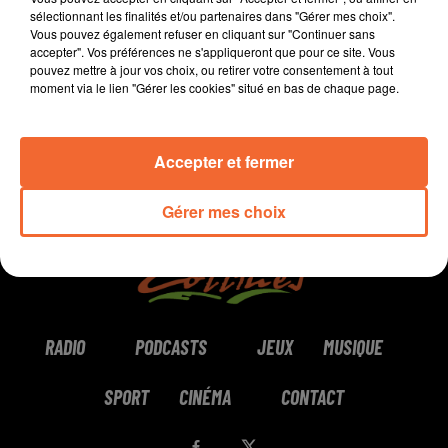
sélectionnant les finalités et/ou partenaires dans "Gérer mes choix".
Vous pouvez également refuser en cliquant sur "Continuer sans
0:00
6 min 13 sec
accepter". Vos préférences ne s'appliqueront que pour ce site. Vous
pouvez mettre à jour vos choix, ou retirer votre consentement à tout
moment via le lien "Gérer les cookies" situé en bas de chaque page.
Accepter et fermer
Gérer mes choix
RADIO
PODCASTS
JEUX
MUSIQUE
SPORT
CINÉMA
CONTACT