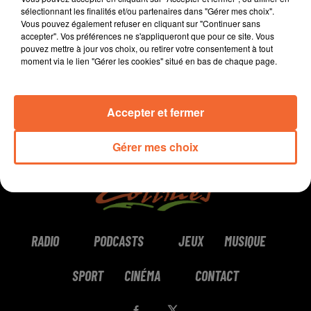
sélectionnant les finalités et/ou partenaires dans "Gérer mes choix".
Vous pouvez également refuser en cliquant sur "Continuer sans
0:00
5 min 15 sec
accepter". Vos préférences ne s'appliqueront que pour ce site. Vous
pouvez mettre à jour vos choix, ou retirer votre consentement à tout
moment via le lien "Gérer les cookies" situé en bas de chaque page.
Accepter et fermer
Gérer mes choix
RADIO
PODCASTS
JEUX
MUSIQUE
SPORT
CINÉMA
CONTACT