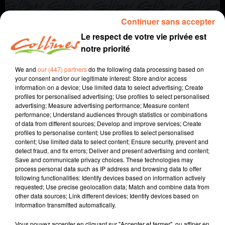
Continuer sans accepter
Le respect de votre vie privée est
notre priorité
We and
our (447) partners
do the following data processing based on
your consent and/or our legitimate interest: Store and/or access
information on a device; Use limited data to select advertising; Create
profiles for personalised advertising; Use profiles to select personalised
agriculture
advertising; Measure advertising performance; Measure content
performance; Understand audiences through statistics or combinations
of data from different sources; Develop and improve services; Create
24 février 2022 - 5 min 15 sec
profiles to personalise content; Use profiles to select personalised
content; Use limited data to select content; Ensure security, prevent and
LES ENGRAIS AZOTÉS
detect fraud, and fix errors; Deliver and present advertising and content;
Save and communicate privacy choices. These technologies may
David Puaud
process personal data such as IP address and browsing data to offer
following functionalities: Identify devices based on information actively
A travers champs
requested; Use precise geolocation data; Match and combine data from
other data sources; Link different devices; Identify devices based on
Grâce à Ludo, COLLINES porte un regard différent sur
information transmitted automatically.
l'agriculture chaque semaine le jeudi à 7h40 et le
dimanche à 9h30.
Vous pouvez accepter en cliquant sur "Accepter et fermer", ou affiner en