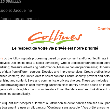
LES OUAILLES
Ludo et Jacqueline
L'agriculture autrement.
Les moutons à l'honneur.
Contin
Le respect de votre vie privée est notre priorité
ers
do the following data processing based on your consent and/or our legitimate int
device; Use limited data to select advertising; Create profiles for personalised adver
vertising; Measure advertising performance; Measure content performance; Unders
ns of data from different sources; Develop and improve services; Create profiles to 
alised content; Use limited data to select content; Ensure security, prevent and detect
ertising and content; Save and communicate privacy choices. These technologies
and browsing data to offer following functionalities: Identify devices based on infor
7 min 48 
eolocation data; Match and combine data from other data sources; Link different de
nsmitted automatically.
cliquant sur "Accepter et fermer", ou affiner en sélectionnant les finalités et/ou pa
 également refuser en cliquant sur "Continuer sans accepter". Vos préférences ne 