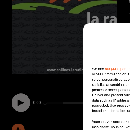
We and
our (447) partn
access information on a 
select personalised ad
statistics or combinatio
profiles to select person
Deliver and present adv
data such as IP address 
0:00
requested; Use precise g
based on information tra
Vous pouvez accepter en 
mes choix". Vous pouvez