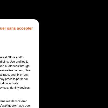
uer sans accepter
erest: Store and/or
tising; Use profiles to
tand audiences through
personalise content; Use
 fraud, and fix errors;
 may process personal
mation actively
sec
vices; Identify devices
rtenaires dans "Gérer
s'appliqueront que pour