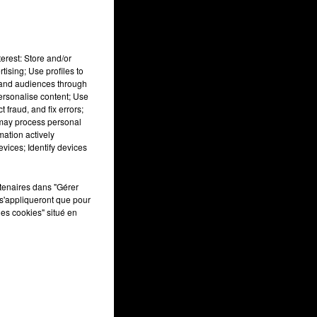
erest: Store and/or
tising; Use profiles to
tand audiences through
personalise content; Use
 fraud, and fix errors;
 may process personal
mation actively
vices; Identify devices
IS
rtenaires dans "Gérer
s'appliqueront que pour
les cookies" situé en