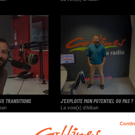
UX TRANSITIONS
J'EXPLOITE MON POTENTIEL OU PAS ?
lban
La voie(x) d'Alban
Contin