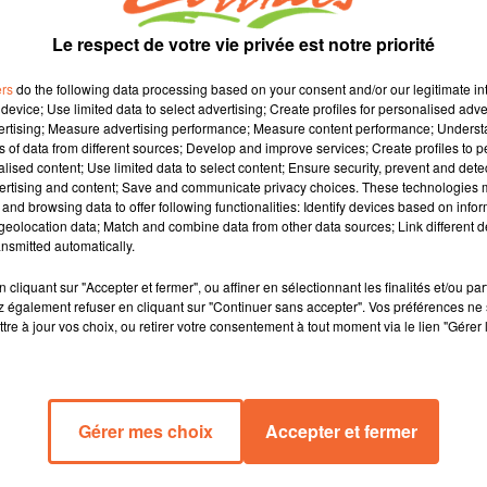
Le respect de votre vie privée est notre priorité
ers
do the following data processing based on your consent and/or our legitimate int
device; Use limited data to select advertising; Create profiles for personalised adver
vertising; Measure advertising performance; Measure content performance; Unders
ns of data from different sources; Develop and improve services; Create profiles to 
alised content; Use limited data to select content; Ensure security, prevent and detect
ertising and content; Save and communicate privacy choices. These technologies
and browsing data to offer following functionalities: Identify devices based on infor
eolocation data; Match and combine data from other data sources; Link different de
nsmitted automatically.
AUX DÉBATS DE NOËL
ET SI ON ARRÊTAIT DE DONNER SON AV
cliquant sur "Accepter et fermer", ou affiner en sélectionnant les finalités et/ou pa
?
lban
 également refuser en cliquant sur "Continuer sans accepter". Vos préférences ne 
La voie(x) d'Alban
tre à jour vos choix, ou retirer votre consentement à tout moment via le lien "Gérer 
Gérer mes choix
Accepter et fermer