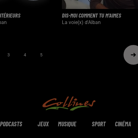
NTÉRIEURS
DIS-MOI COMMENT TU M'AIMES
lban
La voie(x) d'Alban
3
4
5
PODCASTS
JEUX
MUSIQUE
SPORT
CINÉMA