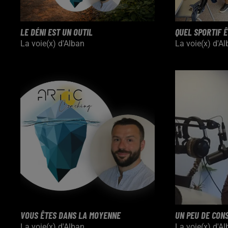
LE DÉNI EST UN OUTIL
QUEL SPORTIF 
La voie(x) d'Alban
La voie(x) d'A
VOUS ÊTES DANS LA MOYENNE
UN PEU DE CON
La voie(x) d'Alban
La voie(x) d'A