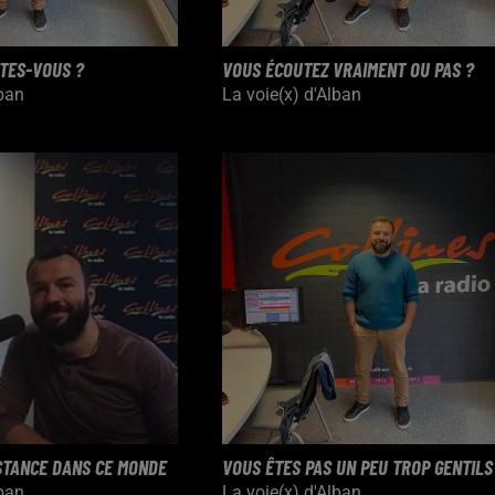
ÊTES-VOUS ?
VOUS ÉCOUTEZ VRAIMENT OU PAS ?
lban
La voie(x) d'Alban
STANCE DANS CE MONDE
VOUS ÊTES PAS UN PEU TROP GENTILS
lban
La voie(x) d'Alban