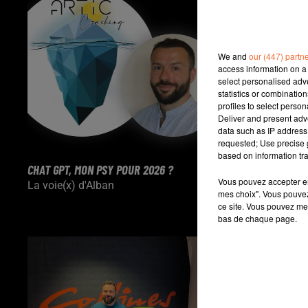
We and
our (447) partn
access information on a 
select personalised ad
statistics or combinatio
profiles to select person
Deliver and present adv
data such as IP address 
requested; Use precise g
based on information tra
CHAT GPT, MON PSY POUR 2026 ?
PRÉPARARTION 
Vous pouvez accepter en 
La voie(x) d'Alban
La voie(x) d'A
mes choix". Vous pouvez
ce site. Vous pouvez met
bas de chaque page.