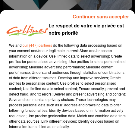
Continuer sans accepter
Le respect de votre vie privée est
notre priorité
We and
our (447) partners
do the following data processing based on
your consent and/or our legitimate interest: Store and/or access
information on a device; Use limited data to select advertising; Create
profiles for personalised advertising; Use profiles to select personalised
coaching
advertising; Measure advertising performance; Measure content
performance; Understand audiences through statistics or combinations
17 février 2026 - 8 min 21 sec
of data from different sources; Develop and improve services; Create
profiles to personalise content; Use profiles to select personalised
ET SI ON SE BATTAIT ?
content; Use limited data to select content; Ensure security, prevent and
detect fraud, and fix errors; Deliver and present advertising and content;
David Puaud
Save and communicate privacy choices. These technologies may
process personal data such as IP address and browsing data to offer
La voie(x) d'Alban
following functionalities: Identify devices based on information actively
requested; Use precise geolocation data; Match and combine data from
Tous les 15 jours le mardi, Alban nous donne des
other data sources; Link different devices; Identify devices based on
conseils et nous amène son énergie positive. Alban est
information transmitted automatically.
coach et formateur au sein d'Artic Coaching à