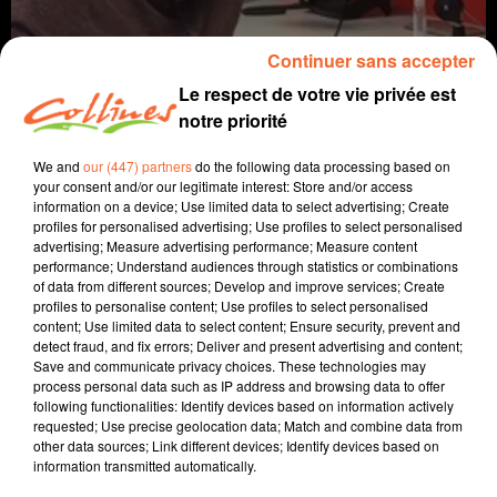
Continuer sans accepter
Le respect de votre vie privée est
notre priorité
We and
our (447) partners
do the following data processing based on
your consent and/or our legitimate interest: Store and/or access
information on a device; Use limited data to select advertising; Create
profiles for personalised advertising; Use profiles to select personalised
coaching
advertising; Measure advertising performance; Measure content
performance; Understand audiences through statistics or combinations
3 février 2026 - 11 min 38 sec
of data from different sources; Develop and improve services; Create
profiles to personalise content; Use profiles to select personalised
SE PRÉPARER AUX TRANSITIONS
content; Use limited data to select content; Ensure security, prevent and
detect fraud, and fix errors; Deliver and present advertising and content;
David Puaud
Save and communicate privacy choices. These technologies may
process personal data such as IP address and browsing data to offer
La voie(x) d'Alban
following functionalities: Identify devices based on information actively
requested; Use precise geolocation data; Match and combine data from
Tous les 15 jours le mardi, Alban nous donne des
other data sources; Link different devices; Identify devices based on
conseils et nous amène son énergie positive. Alban est
information transmitted automatically.
coach et formateur au sein d'Artic Coaching à