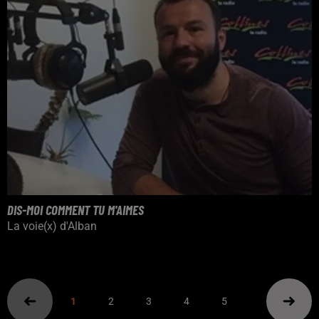
DIS-MOI COMMENT TU M'AIMES
La voie(x) d'Alban
1
2
3
4
5