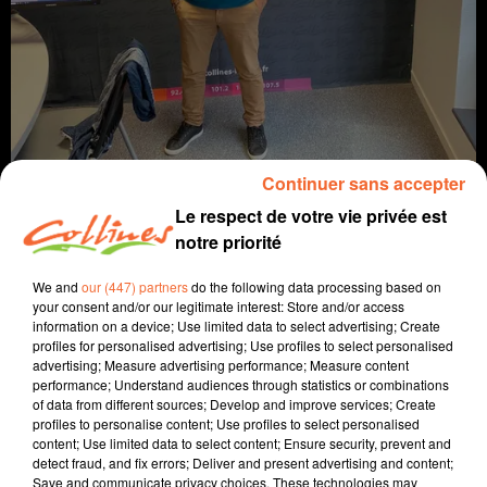
Continuer sans accepter
J'EXPLOITE MON POTENTIEL OU PAS ?
Le respect de votre vie privée est
La voie(x) d'Alban
notre priorité
We and
our (447) partners
do the following data processing based on
your consent and/or our legitimate interest: Store and/or access
information on a device; Use limited data to select advertising; Create
profiles for personalised advertising; Use profiles to select personalised
advertising; Measure advertising performance; Measure content
performance; Understand audiences through statistics or combinations
of data from different sources; Develop and improve services; Create
profiles to personalise content; Use profiles to select personalised
content; Use limited data to select content; Ensure security, prevent and
detect fraud, and fix errors; Deliver and present advertising and content;
Save and communicate privacy choices. These technologies may