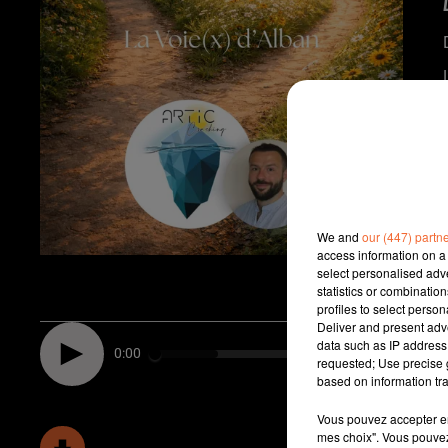
We and
our (447) partn
access information on a 
select personalised ad
statistics or combinatio
profiles to select person
Deliver and present adv
data such as IP address 
0:00
requested; Use precise g
based on information tra
Vous pouvez accepter en 
mes choix". Vous pouvez