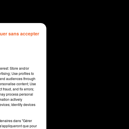
uer sans accepter
erest: Store and/or
tising; Use profiles to
tand audiences through
personalise content; Use
 fraud, and fix errors;
 may process personal
mation actively
sec
vices; Identify devices
rtenaires dans "Gérer
s'appliqueront que pour