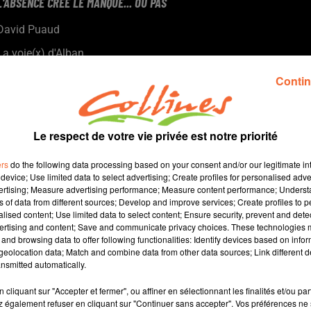
L'ABSENCE CRÉE LE MANQUE... OU PAS
David Puaud
La voie(x) d'Alban
Tous les 15 jours le mardi, Alban nous donne des conseils et
Contin
nous amène son énergie positive. Alban est coach et formateur
au sein d'Artic Coaching à Bressuire.
Le respect de votre vie privée est notre priorité
ers
do the following data processing based on your consent and/or our legitimate int
device; Use limited data to select advertising; Create profiles for personalised adver
vertising; Measure advertising performance; Measure content performance; Unders
ns of data from different sources; Develop and improve services; Create profiles to 
alised content; Use limited data to select content; Ensure security, prevent and detect
ertising and content; Save and communicate privacy choices. These technologies
and browsing data to offer following functionalities: Identify devices based on infor
9 min 33 
eolocation data; Match and combine data from other data sources; Link different de
nsmitted automatically.
cliquant sur "Accepter et fermer", ou affiner en sélectionnant les finalités et/ou pa
 également refuser en cliquant sur "Continuer sans accepter". Vos préférences ne 