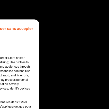
uer sans accepter
erest: Store and/or
tising; Use profiles to
tand audiences through
personalise content; Use
 fraud, and fix errors;
 may process personal
mation actively
sec
vices; Identify devices
rtenaires dans "Gérer
s'appliqueront que pour