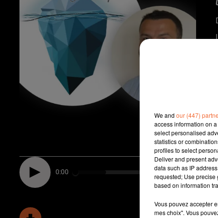
We and
our (447) partn
access information on a 
select personalised ad
statistics or combinatio
profiles to select person
Deliver and present adv
data such as IP address 
0:00
requested; Use precise g
based on information tra
Vous pouvez accepter en 
mes choix". Vous pouvez