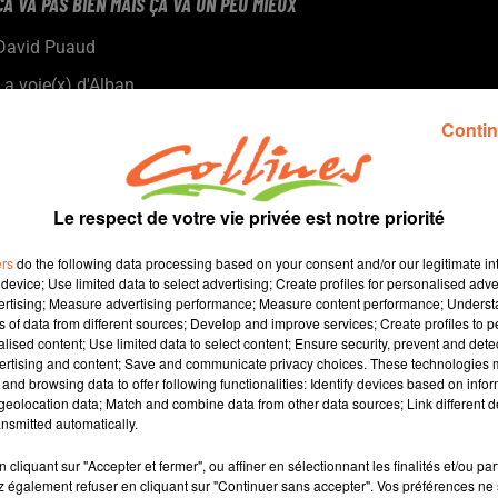
CA VA PAS BIEN MAIS ÇA VA UN PEU MIEUX
David Puaud
La voie(x) d'Alban
Tous les 15 jours le mardi, Alban nous donne des conseils et
Contin
nous amène son énergie positive. Alban est coach et formateur
au sein d'Artic Coaching à Bressuire.
Le respect de votre vie privée est notre priorité
ers
do the following data processing based on your consent and/or our legitimate int
device; Use limited data to select advertising; Create profiles for personalised adver
vertising; Measure advertising performance; Measure content performance; Unders
ns of data from different sources; Develop and improve services; Create profiles to 
alised content; Use limited data to select content; Ensure security, prevent and detect
ertising and content; Save and communicate privacy choices. These technologies
and browsing data to offer following functionalities: Identify devices based on infor
8 min 52 
eolocation data; Match and combine data from other data sources; Link different de
nsmitted automatically.
cliquant sur "Accepter et fermer", ou affiner en sélectionnant les finalités et/ou pa
 également refuser en cliquant sur "Continuer sans accepter". Vos préférences ne 