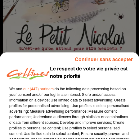
LE PETIT NICOLAS - QU'EST-CE QU'ON ATTEND POUR ÊTRE
Continuer sans accepter
HEUREUX ?
Le respect de votre vie privée est
Coup de coeur cinéma
notre priorité
We and
our (447) partners
do the following data processing based on
your consent and/or our legitimate interest: Store and/or access
information on a device; Use limited data to select advertising; Create
profiles for personalised advertising; Use profiles to select personalised
advertising; Measure advertising performance; Measure content
performance; Understand audiences through statistics or combinations
of data from different sources; Develop and improve services; Create
profiles to personalise content; Use profiles to select personalised
content; Use limited data to select content; Ensure security, prevent and
detect fraud, and fix errors; Deliver and present advertising and content;