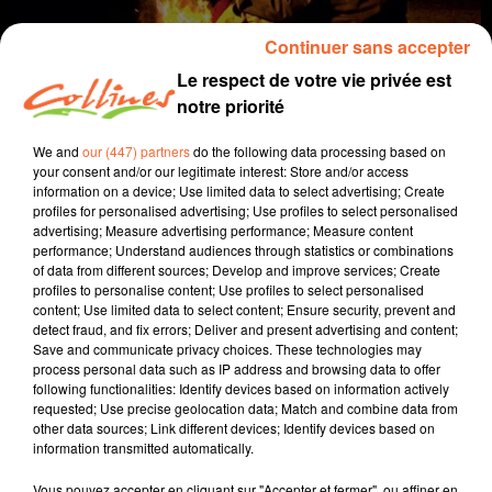
Continuer sans accepter
Le respect de votre vie privée est
notre priorité
We and
our (447) partners
do the following data processing based on
your consent and/or our legitimate interest: Store and/or access
information on a device; Use limited data to select advertising; Create
profiles for personalised advertising; Use profiles to select personalised
coup de coeur
cinéma
advertising; Measure advertising performance; Measure content
performance; Understand audiences through statistics or combinations
of data from different sources; Develop and improve services; Create
25 janvier 2023 - 2 min 1 sec
profiles to personalise content; Use profiles to select personalised
content; Use limited data to select content; Ensure security, prevent and
MONSIEUR CONSTANT
detect fraud, and fix errors; Deliver and present advertising and content;
Save and communicate privacy choices. These technologies may
David Puaud
process personal data such as IP address and browsing data to offer
following functionalities: Identify devices based on information actively
Coup de coeur cinéma
requested; Use precise geolocation data; Match and combine data from
other data sources; Link different devices; Identify devices based on
Chaque mercredi, dans notre Actu Ciné à 17h15,
information transmitted automatically.
Morgan, programmateur au Fauteuil Rouge à
Bressuire, vous propose son coup de coeur.
Vous pouvez accepter en cliquant sur "Accepter et fermer", ou affiner en