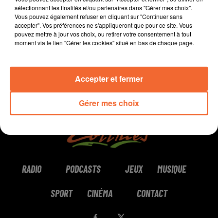
sélectionnant les finalités et/ou partenaires dans "Gérer mes choix".
Vous pouvez également refuser en cliquant sur "Continuer sans
0:00
2 min 1 sec
accepter". Vos préférences ne s'appliqueront que pour ce site. Vous
pouvez mettre à jour vos choix, ou retirer votre consentement à tout
moment via le lien "Gérer les cookies" situé en bas de chaque page.
Accepter et fermer
Gérer mes choix
RADIO
PODCASTS
JEUX
MUSIQUE
SPORT
CINÉMA
CONTACT