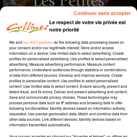
Continuer sans accepter
Le respect de votre vie privée est
notre priorité
We and
our (447) partners
do the following data processing based on
your consent and/or our legitimate interest: Store and/or access
information on a device; Use limited data to select advertising; Create
profiles for personalised advertising; Use profiles to select personalised
coup de coeur
cinéma
advertising; Measure advertising performance; Measure content
performance; Understand audiences through statistics or combinations
of data from different sources; Develop and improve services; Create
15 mars 2023 - 2 min 2 sec
profiles to personalise content; Use profiles to select personalised
content; Use limited data to select content; Ensure security, prevent and
LES PETITES VICTOIRES
detect fraud, and fix errors; Deliver and present advertising and content;
Save and communicate privacy choices. These technologies may
David Puaud
process personal data such as IP address and browsing data to offer
following functionalities: Identify devices based on information actively
Coup de coeur cinéma
requested; Use precise geolocation data; Match and combine data from
other data sources; Link different devices; Identify devices based on
Chaque mercredi, dans notre Actu Ciné à 17h15,
information transmitted automatically.
Morgan, programmateur au Fauteuil Rouge à
Bressuire, vous propose son coup de coeur.
Vous pouvez accepter en cliquant sur "Accepter et fermer", ou affiner en