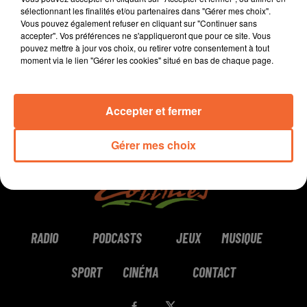
sélectionnant les finalités et/ou partenaires dans "Gérer mes choix".
Vous pouvez également refuser en cliquant sur "Continuer sans
0:00
2 min 2 sec
accepter". Vos préférences ne s'appliqueront que pour ce site. Vous
pouvez mettre à jour vos choix, ou retirer votre consentement à tout
moment via le lien "Gérer les cookies" situé en bas de chaque page.
Accepter et fermer
Gérer mes choix
RADIO
PODCASTS
JEUX
MUSIQUE
SPORT
CINÉMA
CONTACT