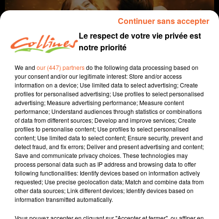
Continuer sans accepter
Le respect de votre vie privée est
notre priorité
We and
our (447) partners
do the following data processing based on
your consent and/or our legitimate interest: Store and/or access
information on a device; Use limited data to select advertising; Create
profiles for personalised advertising; Use profiles to select personalised
cinéma
coup de coeur
advertising; Measure advertising performance; Measure content
performance; Understand audiences through statistics or combinations
of data from different sources; Develop and improve services; Create
11 janvier 2023 - 2 min 6 sec
profiles to personalise content; Use profiles to select personalised
content; Use limited data to select content; Ensure security, prevent and
LE TOURBILLON DE LA VIE
detect fraud, and fix errors; Deliver and present advertising and content;
Save and communicate privacy choices. These technologies may
David Puaud
process personal data such as IP address and browsing data to offer
following functionalities: Identify devices based on information actively
Coup de coeur cinéma
requested; Use precise geolocation data; Match and combine data from
other data sources; Link different devices; Identify devices based on
Chaque mercredi, dans notre Actu Ciné à 17h15,
information transmitted automatically.
Morgan, programmateur au Fauteuil Rouge à
Bressuire, vous propose son coup de coeur.
Vous pouvez accepter en cliquant sur "Accepter et fermer", ou affiner en