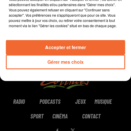
sélectionnant les finalités et/ou partenaires dans "Gérer mes choix".
Vous pouvez également refuser en cliquant sur "Continuer sans
0:00
2 min 6 sec
accepter". Vos préférences ne s'appliqueront que pour ce site. Vous
pouvez mettre à jour vos choix, ou retirer votre consentement à tout
moment via le lien "Gérer les cookies" situé en bas de chaque page.
Accepter et fermer
Gérer mes choix
RADIO
PODCASTS
JEUX
MUSIQUE
SPORT
CINÉMA
CONTACT