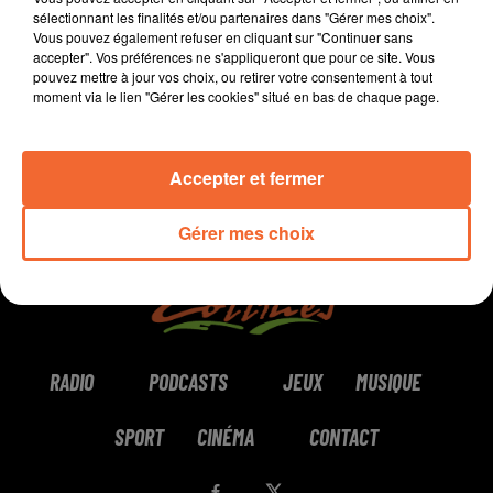
sélectionnant les finalités et/ou partenaires dans "Gérer mes choix".
Vous pouvez également refuser en cliquant sur "Continuer sans
0:00
2 min 11 sec
accepter". Vos préférences ne s'appliqueront que pour ce site. Vous
pouvez mettre à jour vos choix, ou retirer votre consentement à tout
moment via le lien "Gérer les cookies" situé en bas de chaque page.
Accepter et fermer
Gérer mes choix
RADIO
PODCASTS
JEUX
MUSIQUE
SPORT
CINÉMA
CONTACT