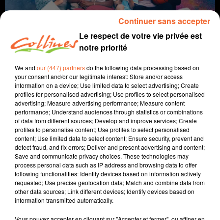
Continuer sans accepter
Le respect de votre vie privée est
notre priorité
We and
our (447) partners
do the following data processing based on
your consent and/or our legitimate interest: Store and/or access
information on a device; Use limited data to select advertising; Create
profiles for personalised advertising; Use profiles to select personalised
coup de coeur
cinéma
advertising; Measure advertising performance; Measure content
performance; Understand audiences through statistics or combinations
of data from different sources; Develop and improve services; Create
26 octobre 2022 - 2 min 11 sec
profiles to personalise content; Use profiles to select personalised
content; Use limited data to select content; Ensure security, prevent and
L'ÉCOLE EST À NOUS
detect fraud, and fix errors; Deliver and present advertising and content;
Save and communicate privacy choices. These technologies may
David Puaud
process personal data such as IP address and browsing data to offer
following functionalities: Identify devices based on information actively
Coup de coeur cinéma
requested; Use precise geolocation data; Match and combine data from
other data sources; Link different devices; Identify devices based on
Chaque mercredi, dans notre Actu Ciné à 17h15,
information transmitted automatically.
Morgan, programmateur au Fauteuil Rouge à
Bressuire, vous propose son coup de coeur.
Vous pouvez accepter en cliquant sur "Accepter et fermer", ou affiner en