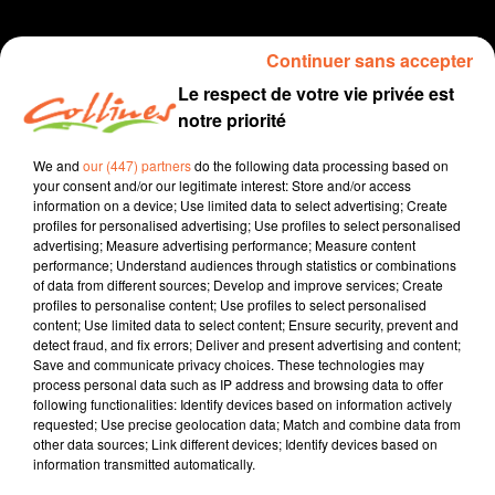
Continuer sans accepter
Le respect de votre vie privée est
notre priorité
We and
our (447) partners
do the following data processing based on
your consent and/or our legitimate interest: Store and/or access
information on a device; Use limited data to select advertising; Create
profiles for personalised advertising; Use profiles to select personalised
Vos souvenirs de jeux
advertising; Measure advertising performance; Measure content
performance; Understand audiences through statistics or combinations
6 février 2021
of data from different sources; Develop and improve services; Create
profiles to personalise content; Use profiles to select personalised
LE JEU DES ALLUMETTES AVEC DIDIER
content; Use limited data to select content; Ensure security, prevent and
detect fraud, and fix errors; Deliver and present advertising and content;
Collines la Radio
Save and communicate privacy choices. These technologies may
process personal data such as IP address and browsing data to offer
Vos souvenirs de jeux
following functionalities: Identify devices based on information actively
requested; Use precise geolocation data; Match and combine data from
Didier Rousseau, alias Maître Did, notre coach pour
other data sources; Link different devices; Identify devices based on
professionnels qui vient nous aider par ses conseils à
information transmitted automatically.
surmonter les difficultés de la vie, et notamment en ces