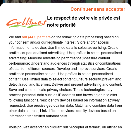
Continuer sans accepter
Le respect de votre vie privée est
notre priorité
We and
our (447) partners
do the following data processing based on
your consent and/or our legitimate interest: Store and/or access
information on a device; Use limited data to select advertising; Create
profiles for personalised advertising; Use profiles to select personalised
advertising; Measure advertising performance; Measure content
jeu de société
souvenirs
performance; Understand audiences through statistics or combinations
of data from different sources; Develop and improve services; Create
1er mai 2021 - 58 sec
profiles to personalise content; Use profiles to select personalised
content; Use limited data to select content; Ensure security, prevent and
LE COMPTE EST BON AVEC PIERRE-EMMANUEL
detect fraud, and fix errors; Deliver and present advertising and content;
Save and communicate privacy choices. These technologies may
David Puaud
process personal data such as IP address and browsing data to offer
following functionalities: Identify devices based on information actively
Moi j'adorais jouer à
requested; Use precise geolocation data; Match and combine data from
other data sources; Link different devices; Identify devices based on
Pierre-Emmanuel Dessèvres est le directeur de
information transmitted automatically.
Bocapôle.
Vous pouvez accepter en cliquant sur "Accepter et fermer", ou affiner en