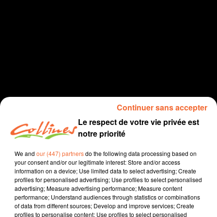
Continuer sans accepter
Le respect de votre vie privée est
notre priorité
TOUS AU POSTE 26 AVRIL
We and
our (447) partners
do the following data processing based on
your consent and/or our legitimate interest: Store and/or access
Juste pour eux
information on a device; Use limited data to select advertising; Create
profiles for personalised advertising; Use profiles to select personalised
advertising; Measure advertising performance; Measure content
performance; Understand audiences through statistics or combinations
of data from different sources; Develop and improve services; Create
profiles to personalise content; Use profiles to select personalised