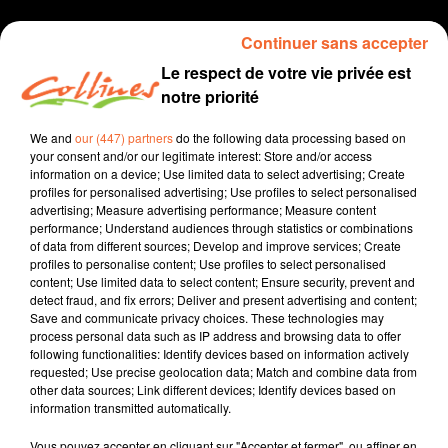
Continuer sans accepter
Le respect de votre vie privée est
notre priorité
We and
our (447) partners
do the following data processing based on
your consent and/or our legitimate interest: Store and/or access
information on a device; Use limited data to select advertising; Create
profiles for personalised advertising; Use profiles to select personalised
Juste pour eux
podcast
advertising; Measure advertising performance; Measure content
performance; Understand audiences through statistics or combinations
of data from different sources; Develop and improve services; Create
3 mai 2020
profiles to personalise content; Use profiles to select personalised
content; Use limited data to select content; Ensure security, prevent and
TOUS AU POSTE 03 MAI
detect fraud, and fix errors; Deliver and present advertising and content;
Save and communicate privacy choices. These technologies may
Collines la Radio
process personal data such as IP address and browsing data to offer
following functionalities: Identify devices based on information actively
Juste pour eux
requested; Use precise geolocation data; Match and combine data from
other data sources; Link different devices; Identify devices based on
Emission spéciale dédiée à nos anciens confinés dans
information transmitted automatically.
leur Ehpad présentée par Jacqueline Pinon et Vincent
Nori.
Vous pouvez accepter en cliquant sur "Accepter et fermer", ou affiner en