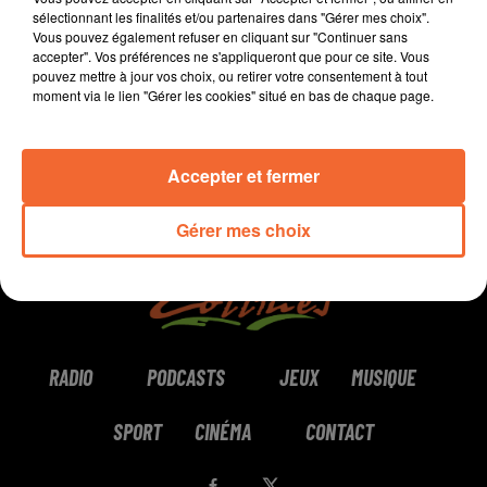
sélectionnant les finalités et/ou partenaires dans "Gérer mes choix".
Vous pouvez également refuser en cliquant sur "Continuer sans
0:00
0:00
accepter". Vos préférences ne s'appliqueront que pour ce site. Vous
pouvez mettre à jour vos choix, ou retirer votre consentement à tout
moment via le lien "Gérer les cookies" situé en bas de chaque page.
Accepter et fermer
Gérer mes choix
RADIO
PODCASTS
JEUX
MUSIQUE
SPORT
CINÉMA
CONTACT