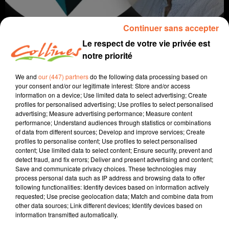
Continuer sans accepter
Le respect de votre vie privée est
notre priorité
We and
our (447) partners
do the following data processing based on
your consent and/or our legitimate interest: Store and/or access
information on a device; Use limited data to select advertising; Create
profiles for personalised advertising; Use profiles to select personalised
coaching
bons conseils
positivité
advertising; Measure advertising performance; Measure content
performance; Understand audiences through statistics or combinations
7 mai 2024 - 9 min 24 sec
of data from different sources; Develop and improve services; Create
profiles to personalise content; Use profiles to select personalised
VOS PROCHES VOUS RESSEMBLENT
content; Use limited data to select content; Ensure security, prevent and
detect fraud, and fix errors; Deliver and present advertising and content;
David Puaud
Save and communicate privacy choices. These technologies may
process personal data such as IP address and browsing data to offer
La voie(x) d'Alban
following functionalities: Identify devices based on information actively
requested; Use precise geolocation data; Match and combine data from
Tous les 15 jours le mardi, Alban nous donne des
other data sources; Link different devices; Identify devices based on
conseils et nous amène son énergie positive. Alban est
information transmitted automatically.
coach et formateur au sein d'Artic Coaching à