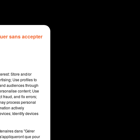
uer sans accepter
erest: Store and/or
tising; Use profiles to
tand audiences through
personalise content; Use
 fraud, and fix errors;
 may process personal
mation actively
sec
vices; Identify devices
rtenaires dans "Gérer
s'appliqueront que pour