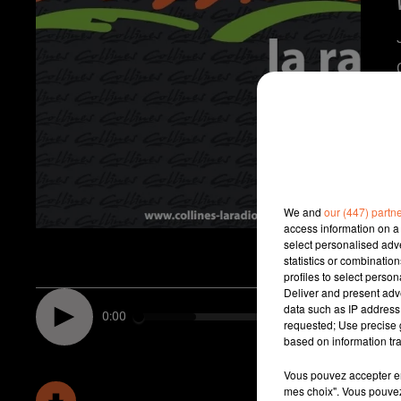
We and
our (447) partn
access information on a 
select personalised ad
statistics or combinatio
profiles to select person
Deliver and present adv
data such as IP address 
0:00
requested; Use precise g
based on information tra
Vous pouvez accepter en 
mes choix". Vous pouvez