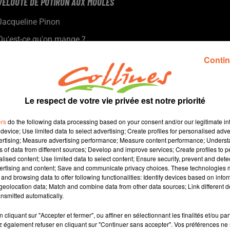
VELOUTÉ DE POTIRON AUX MOULES
Jacqueline Pinon
Qu'est-ce qu'on mange ?
Présenté par Jacqueline et Hélène.
Contin
Le respect de votre vie privée est notre priorité
ers
do the following data processing based on your consent and/or our legitimate int
device; Use limited data to select advertising; Create profiles for personalised adver
vertising; Measure advertising performance; Measure content performance; Unders
ns of data from different sources; Develop and improve services; Create profiles to 
alised content; Use limited data to select content; Ensure security, prevent and detect
ertising and content; Save and communicate privacy choices. These technologies
and browsing data to offer following functionalities: Identify devices based on infor
5 min 1 
eolocation data; Match and combine data from other data sources; Link different de
nsmitted automatically.
cliquant sur "Accepter et fermer", ou affiner en sélectionnant les finalités et/ou pa
 également refuser en cliquant sur "Continuer sans accepter". Vos préférences ne 