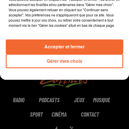
sélectionnant les finalités et/ou partenaires dans "Gérer mes choix".
Vous pouvez également refuser en cliquant sur "Continuer sans
0:00
1 min 40 sec
accepter". Vos préférences ne s'appliqueront que pour ce site. Vous
pouvez mettre à jour vos choix, ou retirer votre consentement à tout
moment via le lien "Gérer les cookies" situé en bas de chaque page.
Accepter et fermer
Gérer mes choix
RADIO
PODCASTS
JEUX
MUSIQUE
SPORT
CINÉMA
CONTACT