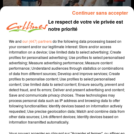
Continuer sans accepter
Le respect de votre vie privée est
notre priorité
We and
our (447) partners
do the following data processing based on
your consent and/or our legitimate interest: Store and/or access
information on a device; Use limited data to select advertising; Create
profiles for personalised advertising; Use profiles to select personalised
coup de coeur
cinéma
advertising; Measure advertising performance; Measure content
performance; Understand audiences through statistics or combinations
of data from different sources; Develop and improve services; Create
22 octobre 2025 - 1 min 40 sec
profiles to personalise content; Use profiles to select personalised
content; Use limited data to select content; Ensure security, prevent and
UN SIMPLE ACCIDENT
detect fraud, and fix errors; Deliver and present advertising and content;
Save and communicate privacy choices. These technologies may
David Puaud
process personal data such as IP address and browsing data to offer
following functionalities: Identify devices based on information actively
Coup de coeur cinéma
requested; Use precise geolocation data; Match and combine data from
other data sources; Link different devices; Identify devices based on
Chaque mercredi, dans notre Actu Ciné à 17h15,
information transmitted automatically.
Morgan Rassinoux, programmateur au Fauteuil Rouge
à Bressuire, vous propose son coup de coeur.
Vous pouvez accepter en cliquant sur "Accepter et fermer", ou affiner en